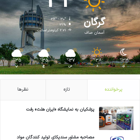
34
گرگان
34º - 30º
31%
2.71 کیلومتر/ساعت
آسمان صاف
35
35
37
38
33
℃
℃
℃
℃
℃
ی
د
س
چ
پ
پرخواننده
تازه
نظرها
پزشکیان به نمایشگاه «ایران هلث» رفت
مصاحبه مشاور سندیکای تولید کنندگان مواد