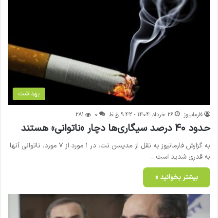
بهداشت
فارمانیوز
26 خرداد 1404 - 9:42 ق.ظ
0
281
حدود ۴۰ درصد سیگاری‌ها دچار «ناتوانی» هستند
به گزارش فارمانیوز به نقل از مدیسن نت، در ۱ مورد از ۷ مورد، ناتوانی آنها
به قدری شدید است…
بیشتر بخوانید »