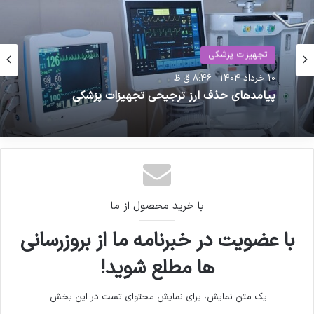
تجهیزات پزشکی
حوزه سلامت
10 خرداد 1404 - 8:46 ق.ظ
12 آبان 1400 - 6:39 ب.ظ
پیامدهای حذف ارز ترجیحی تجهیزات پزشکی
تأکید رهبر انقلاب بر حمایت از تولید ملی و رفع موانع
تولید
با خرید محصول از ما
با عضویت در خبرنامه ما از بروزرسانی
ها مطلع شوید!
یک متن نمایش، برای نمایش محتوای تست در این بخش.