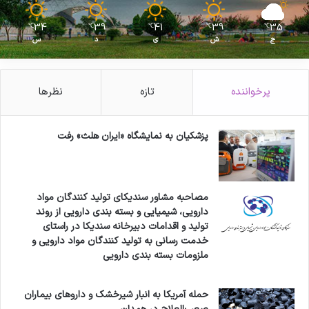
34
39
41
39
35
℃
℃
℃
℃
℃
ج
ش
ی
د
س
پرخواننده
تازه
نظرها
پزشکیان به نمایشگاه «ایران هلث» رفت
مصاحبه مشاور سندیکای تولید کنندگان مواد
دارویی، شیمیایی و بسته بندی دارویی از روند
تولید و اقدامات دبیرخانه سندیکا در راستای
خدمت رسانی به تولید کنندگان مواد دارویی و
ملزومات بسته بندی دارویی
حمله آمریکا به انبار شیرخشک و داروهای بیماران