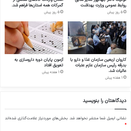
م
ب
روابط عمومی وزارت بهداشت
گمرکات همه استان‌ها فراهم شد.
ل
ه
5 روز پیش
5 روز پیش
ا
م
ت
ن
ا
ا
خ
س
ی
ب
ر
ت
د
ا
ر
ن
کاروان اربعین سازمان غذا و دارو با
آزمون پایان دوره داروسازی به
ب
ت
بدرقه رئیس سازمان عازم عتبات
تعویق افتاد
ی
خ
عالیات شد.
1 هفته پیش
م
ا
1 هفته پیش
ا
ب
ر
آ
س
ی
ت
دیدگاهتان را بنویسید
ت‌
ا
ا
ن‌
ل
ه
نشانی ایمیل شما منتشر نخواهد شد.
بخش‌های موردنیاز علامت‌گذاری شده‌اند
ل
ا
ه
*
س