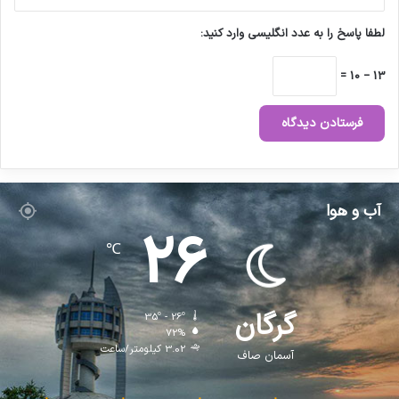
ر
ه
لطفا پاسخ را به عدد انگلیسی وارد کنید:
ب
ر
13 − 10 =
ج
م
ه
و
ر
ی
ا
آب و هوا
س
26
ل
℃
ا
م
ی
ا
گرگان
35º - 26º
ی
72%
ر
3.02 کیلومتر/ساعت
آسمان صاف
ا
ن