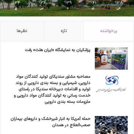
34
36
39
41
38
℃
℃
℃
℃
℃
ش
ی
د
س
چ
پرخواننده
تازه
نظرها
پزشکیان به نمایشگاه «ایران هلث» رفت
مصاحبه مشاور سندیکای تولید کنندگان مواد
دارویی، شیمیایی و بسته بندی دارویی از روند
تولید و اقدامات دبیرخانه سندیکا در راستای
خدمت رسانی به تولید کنندگان مواد دارویی و
ملزومات بسته بندی دارویی
حمله آمریکا به انبار شیرخشک و داروهای بیماران
صعب‌العلاج در همدان