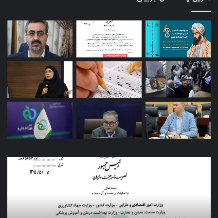
کاروان
اربعین
سازمان
غذا
و
دارو