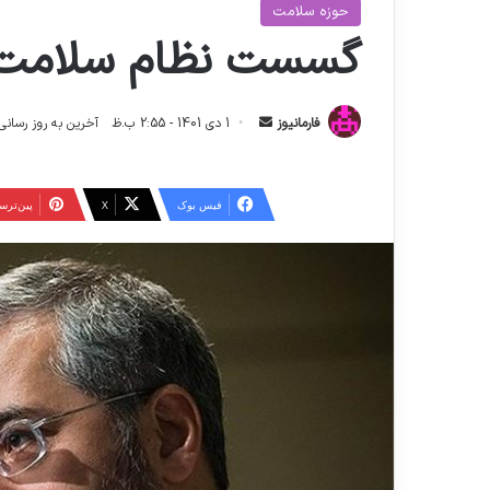
حوزه سلامت
گسست نظام سلامت ا
ا
فارمانیوز
1 دی 1401 - 2:55 ب.ظ
آخرین به روز رسانی: 26 اردیبهشت 1404 - 2:56
ر
س
ا
فیس بوک
X
‫پین‌تر
ل
ا
ی
م
ی
ل