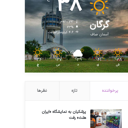
38
℃
گرگان
38º - 29º
23%
4.6 کیلومتر/ساعت
آسمان صاف
34
37
39
41
38
℃
℃
℃
℃
℃
ش
ی
د
س
چ
پرخواننده
تازه
نظرها
پزشکیان به نمایشگاه «ایران
هلث» رفت