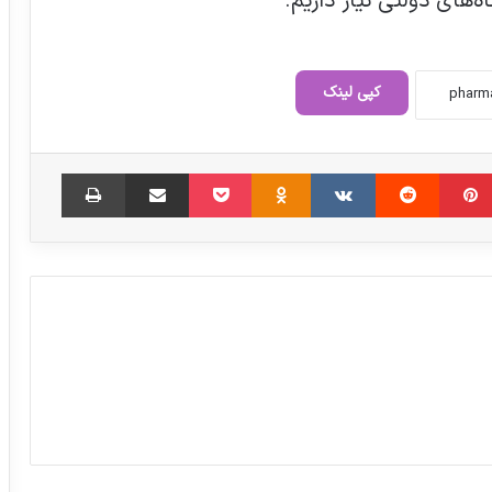
‌های دولتی نیاز داریم.
اگر سلامت مردم را تأمین کنیم، مردم ناراضی
نخواهند شد
کپی لینک
گزارش تصویری اختصاصی فارمانیوز از cphi
‫پین‌ترست
‫رددیت
‫VKontakte
فرانکفورت
‫Odnoklassniki
پاکت
اشتراک گذاری از طریق ایمیل
چاپ
صراحتا نوشتیم که نتیجه سیاست دارویار،
واردات دارو است
پس از ماهها دوری از رویدادهای تخصصی
دارویی، میزبان فعالان صنعت دارویی
خاورمیانه در فارمکس خواهیم بود.
لزوم اختصاص ارز 4200 تومانی به دارو در
سال آینده