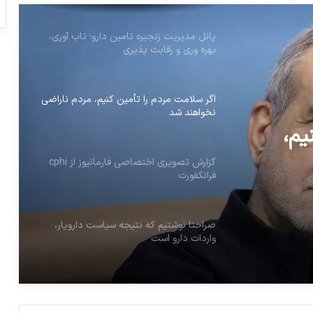
پانل مدیریت زنجیره تامین دارو؛ تاب آوری،
بهره وری و رقابت پذیری
اگر سلامت مردم را تأمین کنیم، مردم ناراضی
نخواهند شد
یم،
گزارش تصویری اختصاصی فارمانیوز از cphi
فرانکفورت
صراحتا نوشتیم که نتیجه سیاست دارویار،
واردات دارو است
پس از ماهها دوری از رویدادهای تخصصی
دارویی، میزبان فعالان صنعت دارویی