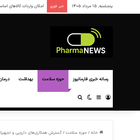
پنجشنبه, 15 مرداد 1405
امکان واردات کالاهای اساس
خبر فوری
رسانه خبری فارمانیوز
حوزه سلامت
بهداشت
درمان
ورود
سایدبار
تغییر پوسته
جستجو برای
خانه
/
حوزه سلامت
/
گسترش همکاری‌های دارویی و تجهیزات