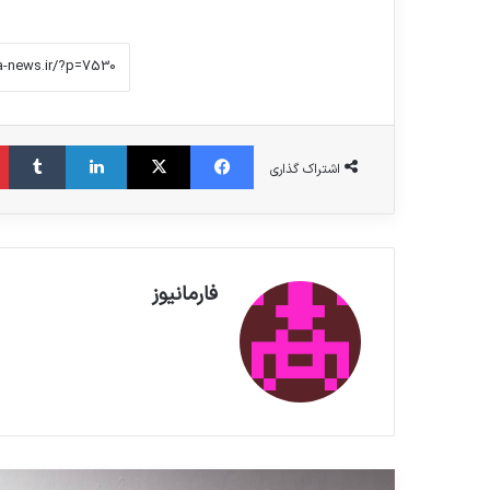
فیس بوک
X
لینکدین
‫تامبلر
اشتراک گذاری
فارمانیوز