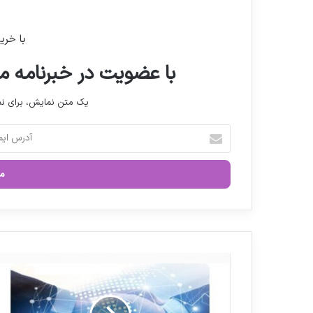
با خری
با عضویت در خبرنامه ما
یک متن نمایش، برای 
آ
د
ر
س
ا
ی
م
ی
ل
ن
خ
ق
و
ش
د
ا
ر