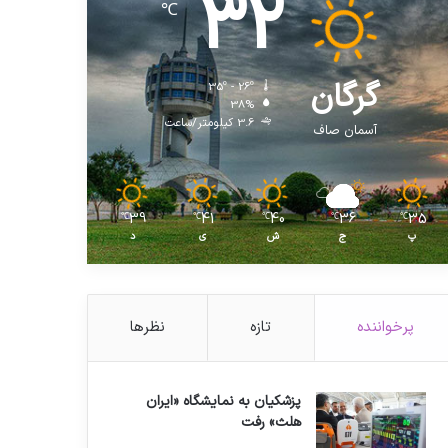
32
℃
گرگان
35º - 26º
38%
3.6 کیلومتر/ساعت
آسمان صاف
39
41
40
36
35
℃
℃
℃
℃
℃
پ
ج
ش
ی
د
پرخواننده
تازه
نظرها
پزشکیان به نمایشگاه «ایران
هلث» رفت