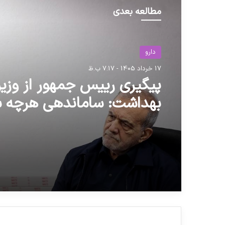
مطالعه بعدی
دارو
17 خرداد 1405 - 7:17 ب.ظ
پیگیری رییس جمهور از وزیر
بهداشت: ساماندهی هرچه س
کمبود های دارویی