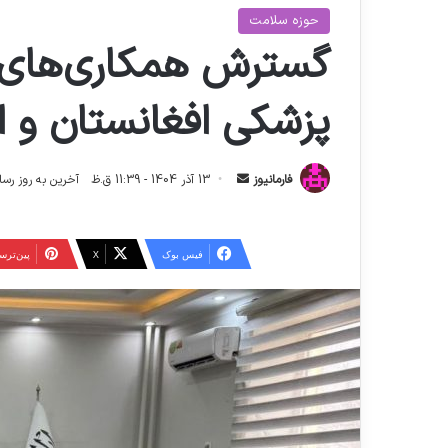
حوزه سلامت
گسترش همکاری‌های د
پزشکی افغانستان و ای
ا
فارمانیوز
13 آذر 1404 - 11:39 ق.ظ
آخرین به روز رسانی: 29 آذر 1404 - 0
ر
س
ا
فیس بوک
X
‫پین‌تر
ل
ا
ی
م
ی
ل