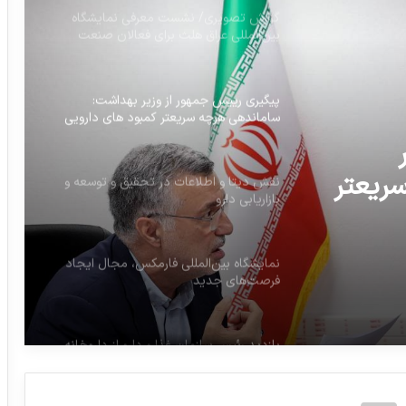
گزارش تصویری/ نشست معرفی نمایشگاه
بین‌المللی عراق هلث برای فعالان صنعت
سلامت در ایران
پیگیری رییس جمهور از وزیر بهداشت:
ساماندهی هرچه سریعتر کمبود های دارویی
ریعتر
نقش دیتا و اطلاعات در تحقیق و توسعه و
بازاریابی دارو
نمایشگاه بین‌المللی فارمکس، مجال ایجاد
فرصت‌های جدید
بازدید رئیس سازمان غذا و دارو از داروخانه
شبانه‌روزی ۱۳ آبان و بررسی روند ارائه خدمات
دارویی