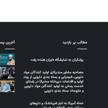
مطالب پر بازدید
آخرین پست
برنامه
توئیت
۵
دکتر
ساله
جهانپو
دولت
مدیر
پزشکیان به نمایشگاه «ایران هلث» رفت
عراق
سابق
در
روابط
مصاحبه مشاور سندیکای تولید کنندگان مواد
حوزه
عمومی
1 هفته پیش
دارویی، شیمیایی و بسته بندی دارویی از روند
5 روز پیش
سلامت
وزارت
برنامه ۵ ساله دولت عراق در حوزه
توئ
تولید و اقدامات دبیرخانه سندیکا در راستای
بهداش
خدمت رسانی به تولید کنندگان مواد دارویی
سلامت
روا
و ملزومات بسته بندی دارویی
حمله آمریکا به انبار شیرخشک و داروهای
بیماران صعب‌العلاج در همدان