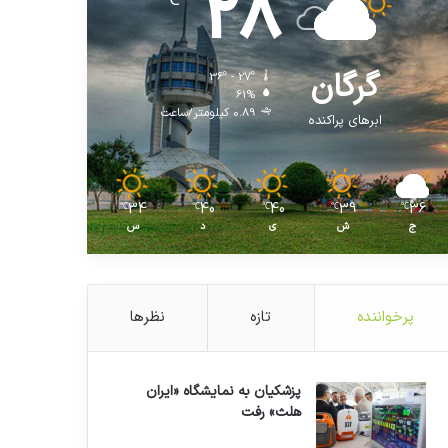
28
℃
گرگان
36º - 27º
61%
0.89 کیلومتر/ساعت
ابرهای پراکنده
34
40
40
39
36
℃
℃
℃
℃
℃
ج
ش
ی
د
س
پرخواننده
تازه
نظرها
پزشکیان به نمایشگاه «ایران
هلث» رفت