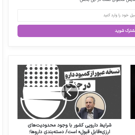
نمایش محتوای تست در این بخش.
دارویی و بیمه‌ای بیماران سیستان و
بلوچستان پیگیری می‌شود
توزیع آنتی‌بیوتیک هنوز کافی نیست / تامین
اجتماعی فقط مطالبات یک ماه داروخانه‌ها را
پرداخت کرده است
چک های برگشتی داروخانه ها رو به افزایش
است
ش
ر
فارمکس در مسیر پیشبرد اهداف صنعت
ا
دارویی کشور
ی
ط
د
ا
ر
و
ی
شرایط دارویی کشور با وجود محدودیت‌های
ی
ارزی«قابل قبول» است/ دسته‌بندی داروها؛