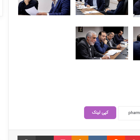
رئیس کمیسیون بهداشت مجلس: مشکلات
دارویی و بیمه‌ای بیماران سیستان و
بلوچستان پیگیری می‌شود
توزیع آنتی‌بیوتیک هنوز کافی نیست / تامین
اجتماعی فقط مطالبات یک ماه داروخانه‌ها را
کپی لینک
پرداخت کرده است
چک های برگشتی داروخانه ها رو به افزایش
‫پین‌ترست
‫رددیت
‫VKontakte
‫Odnoklassniki
پاکت
اشتراک گذاری از طریق ایمیل
چاپ