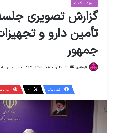
حوزه سلامت
گزارش تصویری جلسه 
تأمین دارو و تجهیز
جمهور
ا
فارمانیوز
20 اردیبهشت 1405 - 2:13 ب.ظ
آخرین به روز رسانی: 26 
ر
س
ا
فیس بوک
X
‫پین‌تر
ل
ا
ی
م
ی
ل