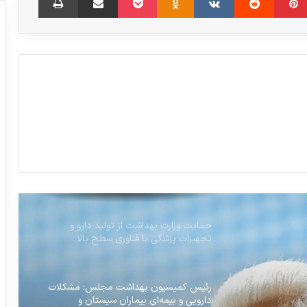
است
فارمکس در مسیر پیشبرد اهداف صنعت
دارویی کشور
۵۵ درصد سالمندان بالای ۶۵ سال در کشور
دندان ندارند
حمایت وزارت بهداشت از تولید دارو و
تجهیزات پزشکی با فناوری سطح بالا
رئیس کمیسیون بهداشت مجلس: مشکلات
دارویی و بیمه‌ای بیماران سیستان و
بلوچستان پیگیری می‌شود
توزیع آنتی‌بیوتیک هنوز کافی نیست / تامین