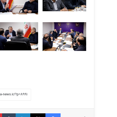
فیس بوک
X
لینکدین
‫تامبلر