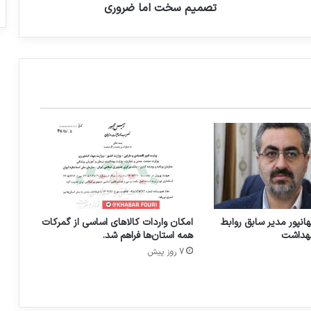
ک
تصمیم سخت اما ضروری
ش
و
ر
ب
ا
و
ج
و
د
م
ح
د
و
د
انپور مدیر سابق روابط
امکان واردات کالاهای اساسی از گمرکات
ی
بهداشت
همه استان‌ها فراهم شد.
ت‌
7 روز پیش
ه
ا
ی
ا