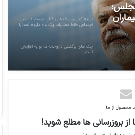
اجتماعی فقط مطالبات یک ماه داروخانه‌ها را
پرداخت کرده است
چک های برگشتی داروخانه ها رو به افزایش
جلس:
فی نیست
است
ماران
بات یک
ی
رده
فارمکس در مسیر پیشبرد اهداف صنعت
دارویی کشور
۵۵ درصد سالمندان بالای ۶۵ سال در کشور
دندان ندارند
حمایت وزارت بهداشت از تولید دارو و
د محصول از ما
تجهیزات پزشکی با فناوری سطح بالا
 از بروزرسانی ها مطلع شوید!
رئیس کمیسیون بهداشت مجلس: مشکلات