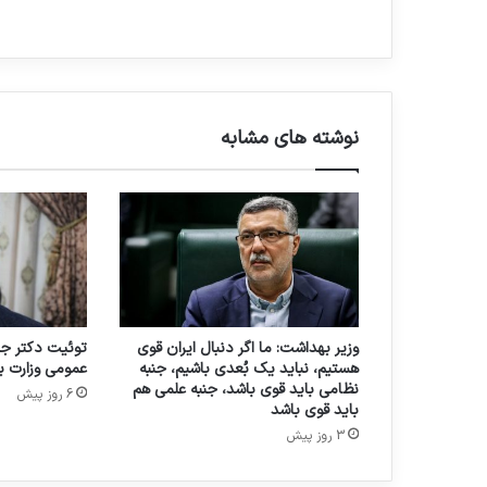
۰
ی
۰
د
د
ر
ص
د
نوشته های مشابه
ی
ق
ی
م
ت
د
ا
ر
و
وزیر بهداشت: ما اگر دنبال ایران قوی
توئیت دکتر جه
هستیم، نباید یک بُعدی باشیم، جنبه
عمومی وزارت 
نظامی باید قوی باشد، جنبه علمی هم
6 روز پیش
باید قوی باشد
3 روز پیش