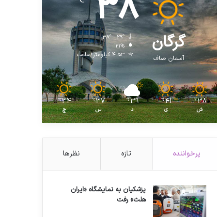
38
℃
گرگان
38º - 29º
21%
4.53 کیلومتر/ساعت
آسمان صاف
34
37
39
41
38
℃
℃
℃
℃
℃
ش
ی
د
س
چ
پرخواننده
تازه
نظرها
پزشکیان به نمایشگاه «ایران
هلث» رفت