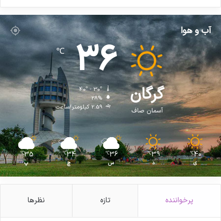
آب و هوا
36
℃
گرگان
40º - 30º
28%
2.59 کیلومتر/ساعت
آسمان صاف
35
34
36
39
40
℃
℃
℃
℃
℃
ی
د
س
چ
پ
پرخواننده
تازه
نظرها