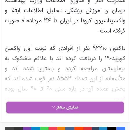
مدیریت آمار و فناوری اطلاعات وزارت بهداشت،
درمان و آموزش پزشکی، تحلیل اطلاعات ابتلا و
واکسیناسیون کرونا در ایران تا 24 مردادماه صورت
گرفته است.
تاکنون 92210 نفر از افرادی که نوبت اول واکسن
کووید-19 را دریافت کرده اند با علائم مشکوک به
بیمارستان مراجعه کرده و بستری شده اند و
متأسفانه از این تعداد 8552 نفر فوت شده اند که
بخش عمده آن در بازه سنی 60 تا 90 سال بوده
است.
نمایش بیشتر
تاریخ شروع بستری 16784 نفر، حداقل دو هفته پس
از دریافت نوبت دوم واکسن (Breakthrough
فیس بوک
X
لینکدین
‫تامبلر
‫پین‌ترست
‫رددیت
‫VKontakte
‫Odnoklassniki
پاکت
واتس آپ
تلگرام
وایبر
اشتراک گذاری از طریق ایمیل
چاپ