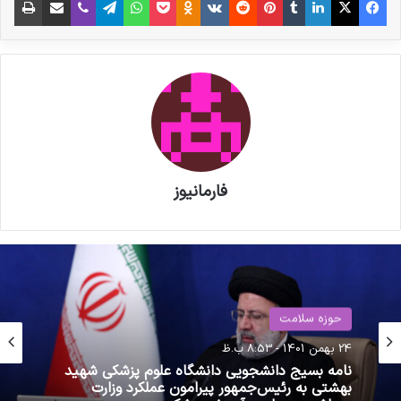
Hospitalizations) بوده است. با در نظر گرفتن
جمعیتی که تا زمان انجام تحلیل، حداقل دو هفته از
زمان دریافت نوبت دوم آن ها گذشته است، نرخ
تشدید علائم و بستری افراد کاملاً واکسینه شده،
6104 نفر در هر یک میلیون نفر بوده است. این
شاخص نسبت به آمارهای اعلام شده از سوی برخی
فارمانیوز
کشورها به مراتب بالاتر است.
همچنین نرخ فوت افرادی که بیش از دو هفته از
نوبت دوم واکسن آن ها گذشته است، 753 نفر در
هر یک میلیون نفر بوده است. این شاخص که
حوزه سلامت
حوزه سلامت
Breakthrough Deaths نامیده می شود در برخی
17 خرداد 1404 - 8:01 ق.ظ
24 بهمن 1401 - 8:53 ب.ظ
کشورها کمتر از 10 نفر در هر یک میلیون نفر می