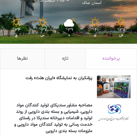
3.85 کیلومتر/ساعت
آسمان صاف
34
37
39
41
37
℃
℃
℃
℃
℃
ش
ی
د
س
چ
پرخواننده
تازه
نظرها
پزشکیان به نمایشگاه «ایران هلث» رفت
مصاحبه مشاور سندیکای تولید کنندگان مواد
دارویی، شیمیایی و بسته بندی دارویی از روند
تولید و اقدامات دبیرخانه سندیکا در راستای
خدمت رسانی به تولید کنندگان مواد دارویی و
ملزومات بسته بندی دارویی