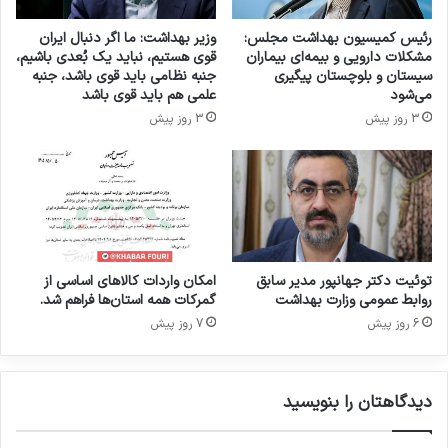
ش
ت
ر
ج
رئیس کمیسیون بهداشت مجلس:
وزیر بهداشت: ما اگر دنبال ایران
ا
ه
مشکلات دارویی و بیمه‌ای بیماران
قوی هستیم، نباید یک بُعدی باشیم،
ی
ی
سیستان و بلوچستان پیگیری
جنبه نظامی باید قوی باشد، جنبه
ط
ز
می‌شود
علمی هم باید قوی باشد
ج
ا
3 روز پیش
3 روز پیش
ن
ت
گ
م
ت
و
ح
ر
م
د
ی
ن
ل
ی
ی
ا
توئیت دکتر جهانپور مدیر سابق
امکان واردات کالاهای اساسی از
ز
روابط عمومی وزارت بهداشت
گمرکات همه استان‌ها فراهم شد.
ص
6 روز پیش
7 روز پیش
ن
ا
ی
دیدگاهتان را بنویسید
ع
د
ا