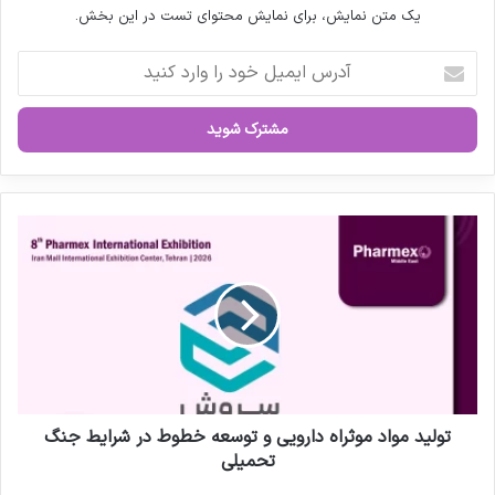
یک متن نمایش، برای نمایش محتوای تست در این بخش.
آ
د
ر
س
ا
ی
م
ی
ت
ل
و
خ
ل
و
ی
د
د
ر
م
ا
و
و
ا
ا
د
ر
م
تولید مواد موثراه دارویی و توسعه خطوط در شرایط جنگ
د
و
تحمیلی
ک
ث