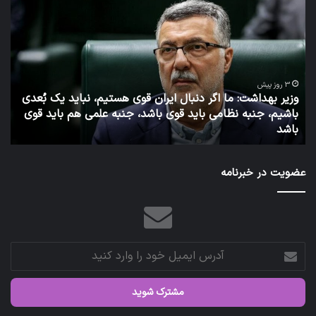
دکتر
جهانپور
مدیر
سابق
روابط
عمومی
ل ایران قوی هستیم، نباید یک بُعدی
وزارت
قوی باشد، جنبه علمی هم باید قوی
بهداشت
6 روز پیش
توئیت دکتر جهانپور مدیر سا
عضویت در خبرنامه
آدرس
ایمیل
خود
را
وارد