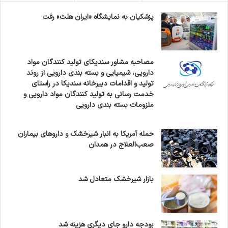
است از فعالیت‌های روزمره خود بازبمانند و احساس
پزشکیان به نمایشگاه «ایران هلث» رفت
بی‌هدفی و ناامیدی را تجربه کنند. این مسئله به‌ویژه
در کودکان و نوجوانانی که در حال رشد و شکل‌گیری
شخصیت هستند، بسیار نگران‌کننده است.
مصاحبه مشاور سندیکای تولید کنندگان مواد
دارویی، شیمیایی و بسته بندی دارویی از روند
تولید و اقدامات دبیرخانه سندیکا در راستای
سلمانیان خاطر نشان کرد: آموزش خانواده‌ها برای
خدمت رسانی به تولید کنندگان مواد دارویی و
ملزومات بسته بندی دارویی
مدیریت بحران‌های روانی، استفاده از خدمات
مشاوره‌ای و روان‌درمانی، و تقویت تاب‌آوری روانی در
حمله آمریکا به انبار شیرخشک و داروهای بیماران
صعب‌العلاج در همدان
کودکان از مهم‌ترین اقدامات پیشگیرانه در این
شرایط به شمار می‌رود.
بازار شیرخشک متعادل شد
جامعه پزشکی،
روانپزشک،
کودکان،
بودجه دارو جای دیگری هزینه شد