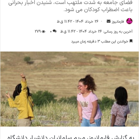
فضای جامعه به شدت ملتهب است، شنیدن اخبار بحرانی
باعث اضطراب کودکان می شود.
فارمانیوز
ا
26 خرداد 1404 - 11:42 ق.ظ
ر
آخرین به روز رسانی: 26 خرداد 1404 - 11:42 ق.ظ
0
279
س
خواندن این مطلب 3 دقیقه زمان میبرد
ا
ل
ا
ی
م
ی
ل
به گزارش فارمانیوز، مریم سلمانیان دانشیار دانشگاه