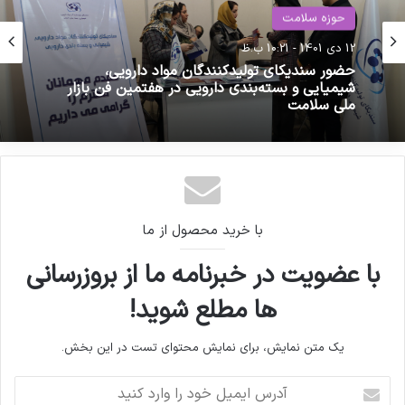
مصاحبه مشاور سندیکای تولید
حوزه سلامت
حوزه سلامت
کنندگان مواد دارویی، شیمیایی و
20 فروردین 1404 - 8:29 ق.ظ
12 دی 1401 - 10:21 ب.ظ
بسته بندی دارویی از روند تولید و
کاهش ۱۷ درصدی صدور گواهی مهاجرت پزشکان
اقدامات دبیرخانه سندیکا در راستای
خدمت رسانی به تولید کنندگان مواد
دارویی و ملزومات بسته بندی دارویی
حضور سندیکای تولیدکنندگان مواد دارویی،‌
شیمیایی و بسته‌بندی دارویی در هفتمین فن بازار
ملی سلامت
با خرید محصول از ما
با عضویت در خبرنامه ما از بروزرسانی
کپی لینک
ها مطلع شوید!
یک متن نمایش، برای نمایش محتوای تست در این بخش.
آ
د