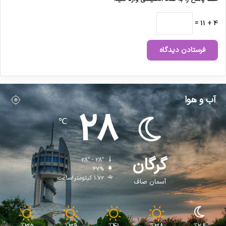
4 + 11 =
آب و هوا
28
℃
گرگان
28º - 28º
67%
1.72 کیلومتر/ساعت
آسمان صاف
℃
℃
℃
℃
℃