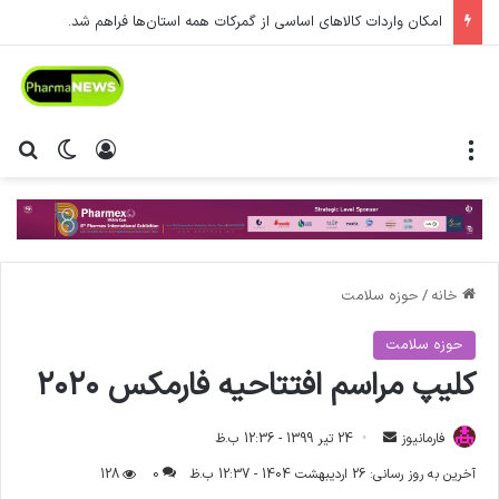
امکان واردات کالاهای اساسی از گمرکات همه استان‌ها فراهم شد.
منو
ورود
تغییر پ
جس
خانه
/
حوزه سلامت
حوزه سلامت
کلیپ مراسم افتتاحیه فارمکس ۲۰۲۰
فارمانیوز
ا
24 تیر 1399 - 12:36 ب.ظ
ر
آخرین به روز رسانی: 26 اردیبهشت 1404 - 12:37 ب.ظ
0
128
س