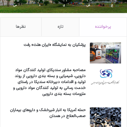
35
39
41
38
28
ج
ش
ی
د
س
پرخواننده
تازه
نظرها
پزشکیان به نمایشگاه «ایران هلث» رفت
مصاحبه مشاور سندیکای تولید کنندگان مواد
دارویی، شیمیایی و بسته بندی دارویی از روند
تولید و اقدامات دبیرخانه سندیکا در راستای
خدمت رسانی به تولید کنندگان مواد دارویی و
ملزومات بسته بندی دارویی
حمله آمریکا به انبار شیرخشک و داروهای بیماران
صعب‌العلاج در همدان