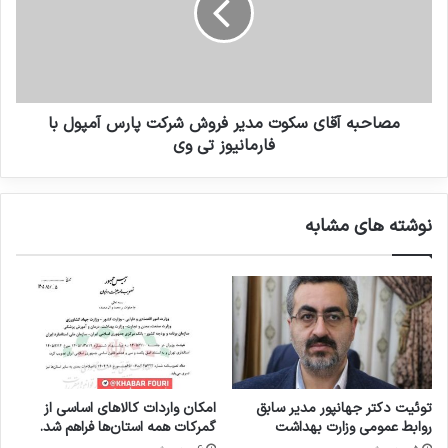
ب
ب
ط
ه
ع
آ
م
ق
و
ا
م
ی
مصاحبه آقای سکوت مدیر فروش شرکت پارس آمپول با
ی
س
فارمانیوز تی وی
گ
ک
ر
و
و
ت
نوشته های مشابه
ه
م
ا
د
ک
ی
ت
ر
و
ف
و
ر
ر
و
ب
ش
ا
ش
توئیت دکتر جهانپور مدیر سابق
امکان واردات کالاهای اساسی از
م
ر
روابط عمومی وزارت بهداشت
گمرکات همه استان‌ها فراهم شد.
ه
ک