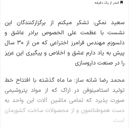
کمتر از یک دقیقه
ا
ل
ا
سعید نمکی: تشکر میکنم از برگزارکنندگان این
ی
نشست با عظمت علی الخصوص برادر عاشق و
م
ی
دلسوزم مهندس فرامرز اختراعی که من از ۳۰ سال
ل
پیش به یاد دارم عشق و اخلاص و پیگیری این عزیز
را در صنعت داروسازی
محمد رضا شانه ساز: ما ماه گذشته با افتتاح خط
تولید استامینوفن در اراک که از مواد پتروشیمی
صورت پذیرد که تمامی ماشین آلات این واحد به
دست هموطنانمون و از محصولات ساخت کشورمان
است