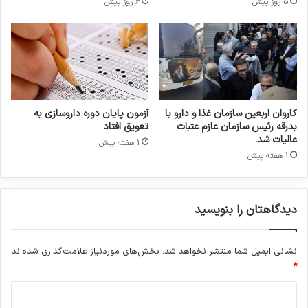
5 روز پیش
6 روز پیش
ن
ت
د
پ
س
ا
ف
ر
ر
س
ا
آ
م
م
ز
پ
کاروان اربعین سازمان غذا و دارو با
آزمون پایان دوره داروسازی به
ا
و
بدرقه رئیس سازمان عازم عتبات
تعویق افتاد
خ
ل
عالیات شد.
1 هفته پیش
ت
ب
1 هفته پیش
ر
ا
ا
ف
ع
ا
ی
دیدگاهتان را بنویسید
ر
م
ا
نشانی ایمیل شما منتشر نخواهد شد.
بخش‌های موردنیاز علامت‌گذاری شده‌اند
ن
ی
*
و
د
ز