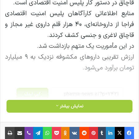
قاچاق در دستور کار پلیس امنیت اقتصادی است.
منابع اطلاعاتی کارآگاهان پلیس امنیت اقتصادی
فراجا از داروخانه‌ای، ۴۰ هزار قلم داروی غیر مجاز و
قاچاق لاغری و جنسی کشف کردند.
در این مأموریت یک متهم بازداشت شد.
ارزش تقریبی دارو‌های مکشوفه نزدیک به ۹ میلیارد
تومان برآورد می‌شود.
کپی لینک
نمایش بیشتر
فیس بوک
X
لینکدین
‫تامبلر
‫پین‌ترست
‫رددیت
‫VKontakte
‫Odnoklassniki
پاکت
واتس آپ
تلگرام
وایبر
اشتراک گذاری از طریق ایمیل
چاپ