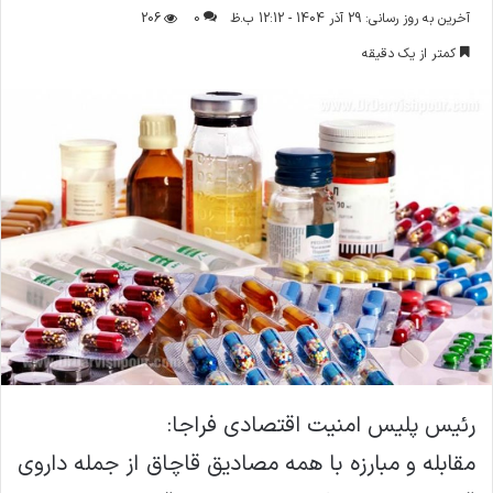
ر
آخرین به روز رسانی: 29 آذر 1404 - 12:12 ب.ظ
0
206
س
کمتر از یک دقیقه
ا
ل
ا
ی
م
ی
ل
رئیس پلیس امنیت اقتصادی فراجا:
مقابله و مبارزه با همه مصادیق قاچاق از جمله داروی