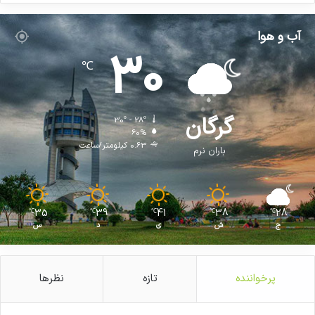
آب و هوا
30
℃
گرگان
30º - 28º
60%
0.63 کیلومتر/ساعت
باران نرم
35
39
41
38
28
℃
℃
℃
℃
℃
ج
ش
ی
د
س
پرخواننده
تازه
نظرها