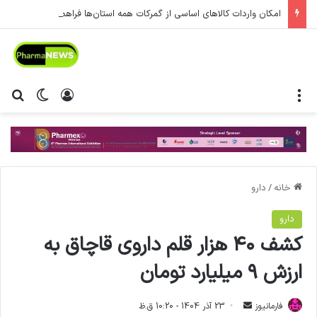
امکان واردات کالاهای اساسی از گمرکات همه استان‌ها فراهم شد.
منو
ورود
تغییر پ
جس
خانه
/
دارو
دارو
کشف ۴۰ هزار قلم داروی قاچاق به
ارزش ۹ میلیارد تومان
فارمانیوز
ا
23 آذر 1404 - 10:20 ق.ظ