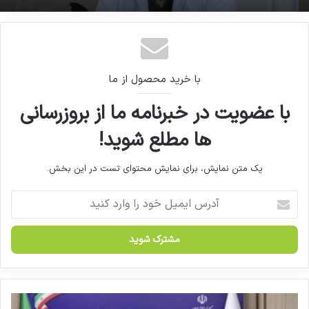
ایمنی 100 درصدی دز تقویتی واکسن اسپوتنیک لایت
در برابر امیکرون
با خرید محصول از ما
با عضویت در خبرنامه ما از بروزرسانی
ها مطلع شوید!
یک متن نمایش، برای نمایش محتوای تست در این بخش.
آ
د
ر
س
ا
ی
م
ی
ت