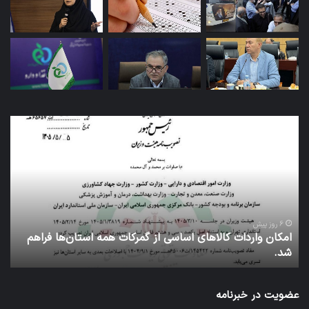
کاروان
اربعین
سازمان
غذا
و
دارو
با
بدرقه
1 هفته پیش
لاهای اساسی از گمرکات همه استان‌ها فراهم
کاروان اربعین سازما
رئیس
عتبات عالیات شد.
سازمان
عازم
عتبات
عضویت در خبرنامه
عالیات