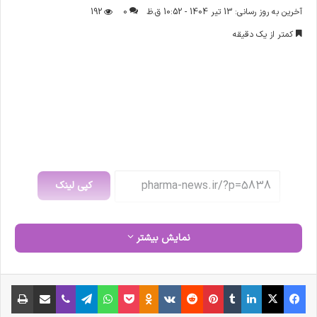
ر
آخرین به روز رسانی: 13 تیر 1404 - 10:52 ق.ظ
0
192
س
کمتر از یک دقیقه
ا
ل
ا
ی
م
ی
ل
کپی لینک
نمایش بیشتر
فیس بوک
X
لینکدین
‫تامبلر
‫پین‌ترست
‫رددیت
‫VKontakte
‫Odnoklassniki
پاکت
واتس آپ
تلگرام
وایبر
اشتراک گذاری از طریق ایمیل
چاپ