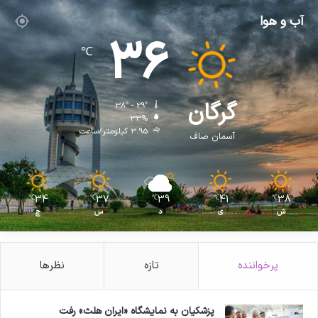
آب و هوا
36
℃
گرگان
38º - 29º
33%
3.95 کیلومتر/ساعت
آسمان صاف
34
37
39
41
38
℃
℃
℃
℃
℃
ش
ی
د
س
چ
پرخواننده
تازه
نظرها
پزشکیان به نمایشگاه «ایران هلث» رفت