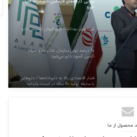
برپایی کارگاه‌های فارمکس خاورمیانه کلید
خورد
شرط وزیر بهداشت برای فروش اینترنتی دارو
۹۰ درصد توان سازمان غذا و دارو صرف
تامین کمبود دارو می‌شود
فشار اقتصادی بالا به داروخانه‌ها / داروهایی
با سابقه تولید ۶۰ ساله در لیست واردات
فوریتی!
صنعت فرآورده های غذایی یکی از ظرفیت
های تحقق شعار سال است
د محصول از ما
مصاحبه آقای دکتر محمد حقیقی مدیرعامل