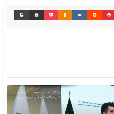
شرط وزیر بهداشت برای فروش اینترنتی دارو
‫پین‌ترست
‫رددیت
‫VKontakte
‫Odnoklassniki
پاکت
اشتراک گذاری از طریق ایمیل
چاپ
۹۰ درصد توان سازمان غذا و دارو صرف
تامین کمبود دارو می‌شود
فشار اقتصادی بالا به داروخانه‌ها / داروهایی
با سابقه تولید ۶۰ ساله در لیست واردات
فوریتی!
صنعت فرآورده های غذایی یکی از ظرفیت
های تحقق شعار سال است
مصاحبه آقای دکتر محمد حقیقی مدیرعامل
شرکت تدبیر دارو سلامت با فارمانیوز تی وی