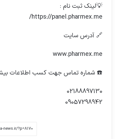
💡لینک ثبت نام :
https://panel.pharmex.me/
🔗 آدرس سایت
www.pharmex.me
☎️ شماره تماس جهت کسب اطلاعات بیشت
02188897130
09057298942