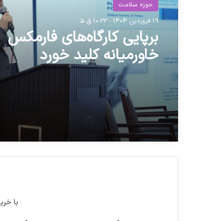
حوزه سلامت
19 فروردین 1404 - 10:23 ق.ظ
برپایی کارگاه‌های فارمکس
خاورمیانه کلید خورد
با خری