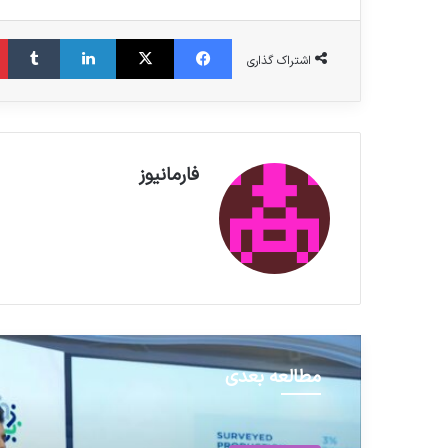
فیس بوک
X
لینکدین
‫تامبلر
اشتراک گذاری
فارمانیوز
مطالعه بعدی