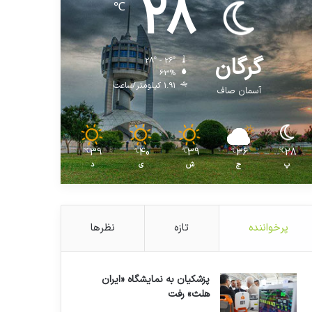
28
℃
گرگان
28º - 26º
63%
1.91 کیلومتر/ساعت
آسمان صاف
39
40
39
36
28
℃
℃
℃
℃
℃
پ
ج
ش
ی
د
پرخواننده
تازه
نظرها
پزشکیان به نمایشگاه «ایران
هلث» رفت