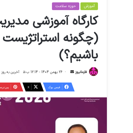
آموزش
حوزه سلامت
کارگاه آموزشی مدیری
(چگونه استراتژیست 
باشیم؟)
ا
فارمانیوز
26 بهمن 1404 - 12:14 ب.ظ
آخرین به روز رسانی: 5 اسفند 4
ر
س
فیس بوک
X
‫پین‌تر
ا
ل
ا
ی
م
ی