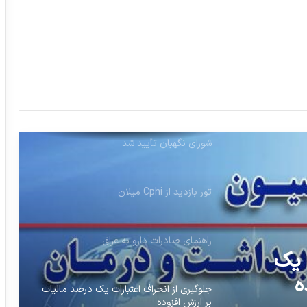
اختلال روانی برخی پرستاران بعد از حوادث
اخیر
🔺 ‏«اساسنامه سازمان غذا و دارو» توسط
شورای نگهبان تأیید شد
تور بازدید از Cphi میلان
راهنمای صادرات دارو به عراق
جلوگیری از انحراف اعتبارات یک درصد مالیات
 یک
بر ارزش افزوده
ه