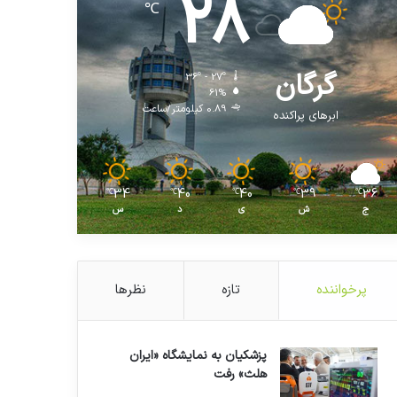
28
℃
گرگان
36º - 27º
61%
0.89 کیلومتر/ساعت
ابرهای پراکنده
34
40
40
39
36
℃
℃
℃
℃
℃
ج
ش
ی
د
س
پرخواننده
تازه
نظرها
پزشکیان به نمایشگاه «ایران
هلث» رفت