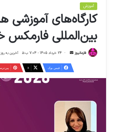
آموزش
کارگاه‌های آموزشی ه
بین‌المللی فارمکس خا
ا
فارمانیوز
24 خرداد 1405 - 7:04 ب.ظ
آخرین به روز رسانی: 25 خرداد
ر
س
فیس بوک
X
‫پین‌تر
ا
ل
ا
ی
م
ی
ل