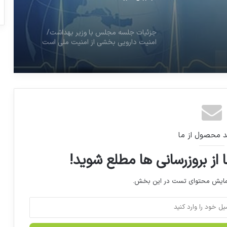
جزئیات جلسه مجلس با وزیر بهداشت/
ر
امنیت دارویی بخشی از امنیت ملی است
شی از
اختلال روانی برخی پرستاران بعد از حوادث
اخیر
🔺 ‏«اساسنامه سازمان غذا و دارو» توسط
شورای نگهبان تأیید شد
د محصول از ما
تور بازدید از Cphi میلان
 از بروزرسانی ها مطلع شوید!
نمایش محتوای تست در این بخش.
راهنمای صادرات دارو به عراق
جلوگیری از انحراف اعتبارات یک درصد مالیات