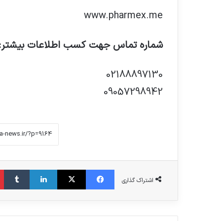
www.pharmex.me
شماره تماس جهت کسب اطلاعات بیشتر:
02188897130
09057298942
فیس بوک
X
لینکدین
‫تامبلر
اشتراک گذاری