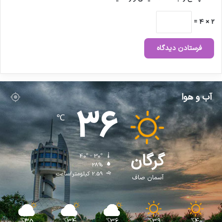
2 × 4 =
آب و هوا
36
℃
گرگان
40º - 30º
28%
2.59 کیلومتر/ساعت
آسمان صاف
35
34
36
39
40
℃
℃
℃
℃
℃