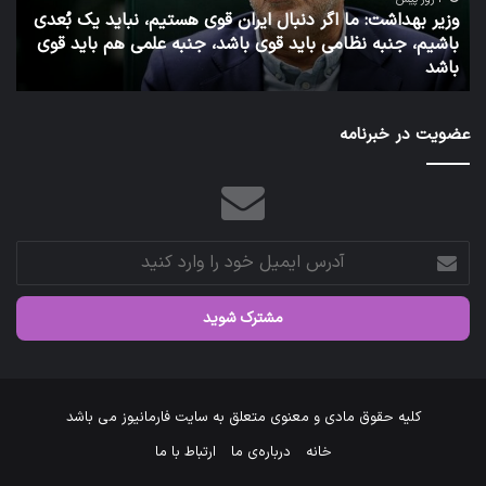
عمومی
ُعدی
وزارت
قوی
بهداشت
7 روز پیش
توئیت دکتر جهانپور مدیر سابق روابط عمومی وزارت بهداشت
عضویت در خبرنامه
آدرس
ایمیل
خود
را
وارد
کنید
کلیه حقوق مادی و معنوی متعلق به سایت فارمانیوز می باشد
خانه
درباره‌ی ما
ارتباط با ما