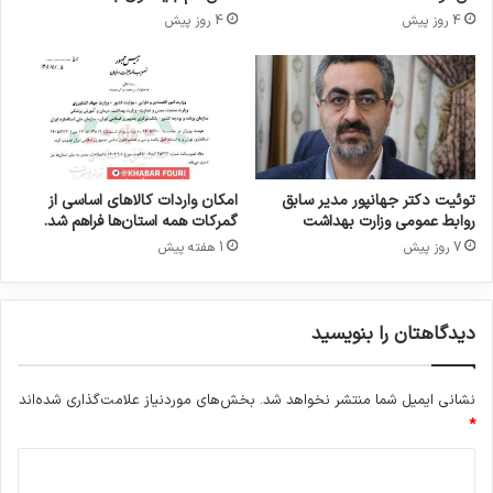
ت
ش
4 روز پیش
4 روز پیش
ج
د
د
ی
د
ش
ر
ک
ت
توئیت دکتر جهانپور مدیر سابق
امکان واردات کالاهای اساسی از
ت
روابط عمومی وزارت بهداشت
گمرکات همه استان‌ها فراهم شد.
م
7 روز پیش
1 هفته پیش
ا
د
دیدگاهتان را بنویسید
نشانی ایمیل شما منتشر نخواهد شد.
بخش‌های موردنیاز علامت‌گذاری شده‌اند
*
د