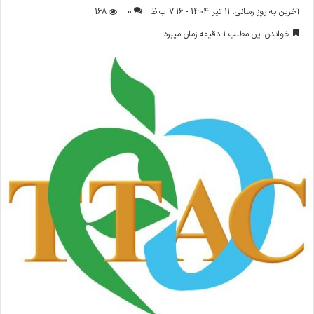
ر
آخرین به روز رسانی: 11 تیر 1404 - 7:16 ب.ظ
0
168
س
خواندن این مطلب 1 دقیقه زمان میبرد
ا
ل
ا
ی
م
ی
ل