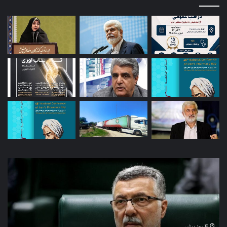
توئیت
دکتر
جهانپور
مدیر
سابق
روابط