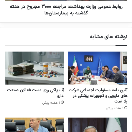
ا
ی
روابط عمومی وزارت بهداشت: مراجعه ۳۰۰۰ مجروح در هفته
ر
و
گذشته به بیمارستان‌ها
ی
ز
ه
ا
ش
ر
نوشته های مشابه
ت
ت
م
ب
ی
ه
ن
د
ن
ا
م
ش
ا
ت
ی
:
ش
م
آئین نامه مسئولیت اجتماعی شرکت
آب پاکی روی دست فعالان صنعت
گ
ر
های دارویی و تجهیزات پزشکی در
دارو
ا
ا
راه است
1 هفته پیش
ه
ج
1 هفته پیش
ب
ع
ی
ه
ن
۳
ا
۰