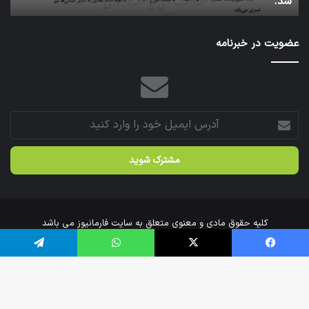
عتبات عالیات شد.
سازمان
عازم
عتبات
عضویت در خبرنامه
عالیات
شد.
آدرس
ایمیل
خود
را
وارد
کنید
کلیه حقوق مادی و معنوی متعلق به سایت فارمانیوز می باشد
خانه
درباره‌ی ما
ارتباط با ما
فیس بوک
X
واتس آپ
تلگرام
اینستاگرام
تلگرام