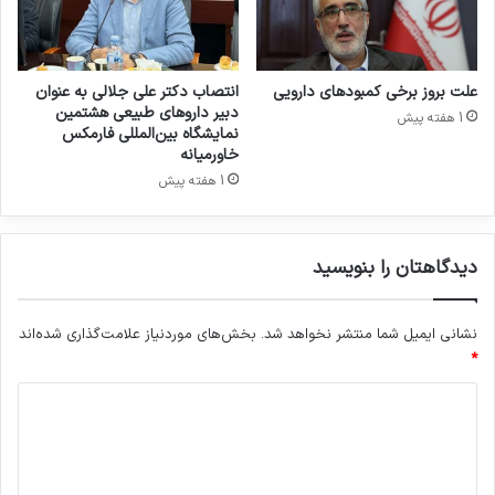
ل
۰
م
۰
ل
م
ل
ج
علت بروز برخی کمبودهای دارویی
انتصاب دکتر علی جلالی به عنوان
ی
ر
دبیر داروهای طبیعی هشتمین
1 هفته پیش
ف
و
نمایشگاه بین‌المللی فارمکس
ا
ح
خاورمیانه
ر
د
1 هفته پیش
م
ر
ک
ه
س
ف
دیدگاهتان را بنویسید
خ
ت
ا
ه
و
گ
نشانی ایمیل شما منتشر نخواهد شد.
بخش‌های موردنیاز علامت‌گذاری شده‌اند
ر
ذ
*
م
ش
ی
ت
د
ا
ه
ن
ی
ب
ه
ه
د
۲
ب