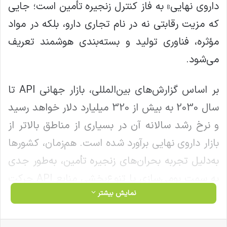
داروی نهایی» به فاز کنترل زنجیره تأمین است؛ جایی
که مزیت رقابتی نه در نام تجاری دارو، بلکه در مواد
مؤثره، فناوری تولید و بسته‌بندی هوشمند تعریف
می‌شود.
بر اساس گزارش‌های بین‌المللی، بازار جهانی API تا
سال 2030 به بیش از 320 میلیارد دلار خواهد رسید
و نرخ رشد سالانه آن در بسیاری از مناطق بالاتر از
بازار داروی نهایی برآورد شده است. هم‌زمان، کشورها
به‌دلیل تجربه بحران‌های زنجیره تأمین، به‌طور جدی
به سمت بومی‌سازی یا تنوع‌بخشی منابع API حرکت
نمایش بیشتر
کرده‌اند؛ تغییری که بازیگران این حوزه را به
ستون‌های راهبردی صنعت تبدیل کرده است.
فیس بوک
X
لینکدین
‫تامبلر
‫پین‌ترست
‫رددیت
‫VKontakte
‫Odnoklassniki
پاکت
واتس آپ
تلگرام
وایبر
اشتراک گذاری از طریق ایمیل
چاپ