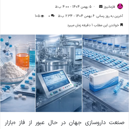
فارمانیوز
ا
5 بهمن 1404 - 4:00 ب.ظ
ر
آخرین به روز رسانی: 6 بهمن 1404 - 2:34 ب.ظ
0
105
س
خواندن این مطلب 1 دقیقه زمان میبرد
ا
ل
ا
ی
م
ی
ل
صنعت داروسازی جهان در حال عبور از فاز «بازار