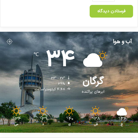
آب و هوا
34
℃
گرگان
36º - 27º
39%
4.48 کیلومتر/ساعت
ابرهای پراکنده
34
39
40
38
36
℃
℃
℃
℃
℃
ج
ش
ی
د
س