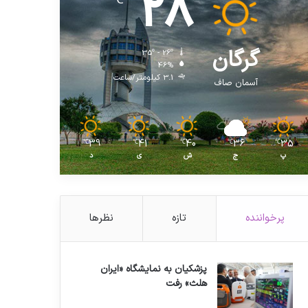
28
℃
گرگان
35º - 26º
46%
3.1 کیلومتر/ساعت
آسمان صاف
39
41
40
36
35
℃
℃
℃
℃
℃
پ
ج
ش
ی
د
پرخواننده
تازه
نظرها
پزشکیان به نمایشگاه «ایران
هلث» رفت