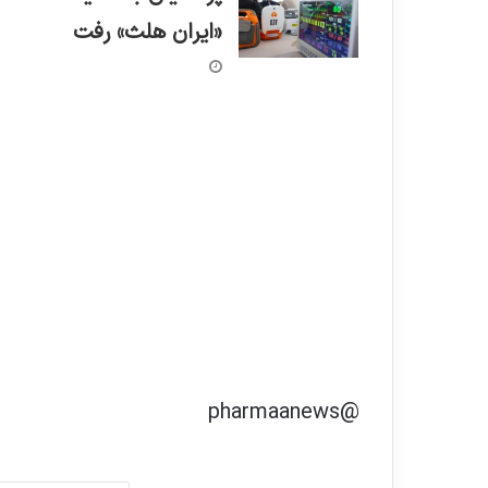
«ایران هلث» رفت
@pharmaanews