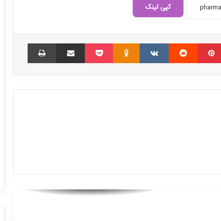
کپی لینک
در نشست اعضای کمیسیون بهداشت با
«پزشکیان» چه گذشت
‫پین‌ترست
‫رددیت
‫VKontakte
‫Odnoklassniki
پاکت
اشتراک گذاری از طریق ایمیل
چاپ
زنگ خطر افزایش واردات داروهای فوریتی
رئیس مرکز روابط عمومی وزارت بهداشت: تا
ساعت ۶:۳۰ صبح ۲۶ تیر، شمار مصدومین
حملات آمریکا
پرداخت حقوق کادر سلامت از بودجه وزارت
بهداشت تخلف است
با اقدامات پیشگیرانه از وقوع بحران دارویی
پیشگیری کنید