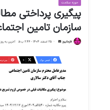
حوزه سلامت
پیگیری پرداختی مطالب
سازمان تامین اجتما
ا
فارمانیوز
25 اسفند 1404 - 2:46 ب.ظ
آخرین به روز رسانی: 27 اسفند
ر
س
ا
فیس بوک
X
‫پین‌تر
ل
ا
ی
م
ی
ل