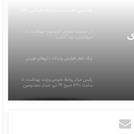
راشاتیس، اسپانسر استراتژیک فارمکس ۲۰۲۶
در نشست اعضای کمیسیون بهداشت با
ک
«پزشکیان» چه گذشت
زنگ خطر افزایش واردات داروهای فوریتی
رئیس مرکز روابط عمومی وزارت بهداشت: تا
ساعت ۶:۳۰ صبح ۲۶ تیر، شمار مصدومین
حملات آمریکا
پرداخت حقوق کادر سلامت از بودجه وزارت
بهداشت تخلف است
با اقدامات پیشگیرانه از وقوع بحران دارویی