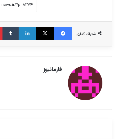
فیس بوک
X
لینکدین
‫تامبلر
اشتراک گذاری
فارمانیوز
مطالعه بعدی