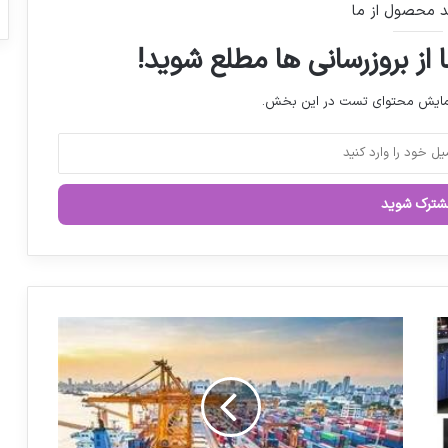
د محصول از ما
پیشگیری کنید
 از بروزرسانی ها مطلع شوید!
راشاتیس، اسپانسر استراتژیک فارمکس ۲۰۲۶
نمایش محتوای تست در این بخش.
در نشست اعضای کمیسیون بهداشت با
«پزشکیان» چه گذشت
زنگ خطر افزایش واردات داروهای فوریتی
رئیس مرکز روابط عمومی وزارت بهداشت: تا
ا
ساعت ۶:۳۰ صبح ۲۶ تیر، شمار مصدومین
ط
حملات آمریکا
ل
ا
ع
ی