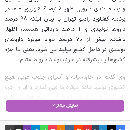
و بسته بندی دارویی ظهر شنبه، 6 شهریور ماه، در
برنامه گفتاورد رادیو تهران با بیان اینکه 98 درصد
داروها تولیدی و 2 درصد وارداتی هستند، اظهار
داشت: بیش از 70 درصد مواد موثره داروهای
تولیدی در داخل کشور تولید می شود، یعنی ما جزء
کشورهای پیشرفته در حوزه تولید دارو هستیم.
وی گفت: در خاورمیانه و آسیای جنوب غربی هیچ
کشوری تولید ماده موثره دارویی ندارد و ایران جزء
نادر کشورهایی هست که در این زمینه فعالیت دارد،
نمایش بیشتر
حتی در اروپا 30 درصد مواد موثره تولیدی و 70
درصد مابقی به کشورهای هند و چین وابستگی دارند
فیس بوک
X
لینکدین
‫تامبلر
‫پین‌ترست
‫رددیت
‫VKontakte
‫Odnoklassniki
پاکت
واتس آپ
تلگرام
وایبر
اشتراک گذاری از طریق ایمیل
چاپ
که می توان گفت ایران در زمینه تولید مواد موثره