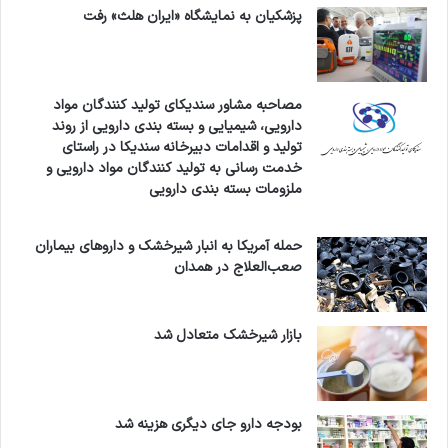
پزشکیان به نمایشگاه «ایران هلث» رفت
همین گونه است. بسیاری از بیمارانی که در منزل
درمان می شوند، بهبودی بهتری پیدا می کنند. نباید
اجازه دهیم این رویه ادامه پیدا کند و باید سریعاً به
مصاحبه مشاور سندیکای تولید کنندگان مواد
دارویی، شیمیایی و بسته بندی دارویی از روند
فکر اصلاح نظام درمان راجع به بیماری کرونا باشیم.
تولید و اقدامات دبیرخانه سندیکا در راستای
خدمت رسانی به تولید کنندگان مواد دارویی و
وی در پایان گفت: با هزینه 700 میلیون دلار قادر
ملزومات بسته بندی دارویی
هستیم، تمام نیازهای دارویی کشور را تأمین کنیم
ولی متأسفانه با یک و نیم میلیارد دلار و بخاطر
حمله آمریکا به انبار شیرخشک و داروهای بیماران
صعب‌العلاج در همدان
برنامه ریزی غلط نظام دارویی، باز هم دچار
کمبودهای دارویی در کشور می شویم.
بازار شیرخشک متعادل شد
کپی لینک
بودجه دارو جای دیگری هزینه شد