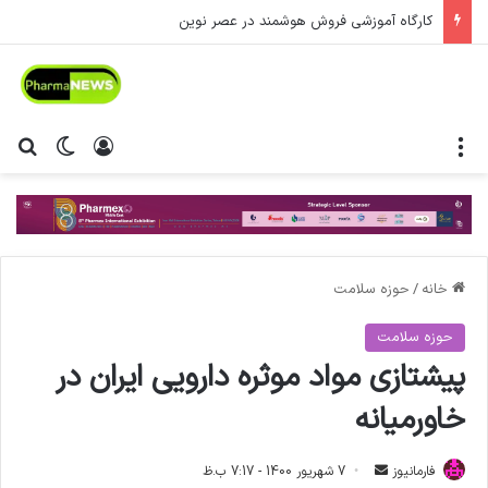
کارگاه آموزشی فروش هوشمند در عصر نوین
منو
ورود
تغییر پ
جس
خانه
/
حوزه سلامت
حوزه سلامت
پیشتازی مواد موثره دارویی ایران در
خاورمیانه
فارمانیوز
ا
7 شهریور 1400 - 7:17 ب.ظ