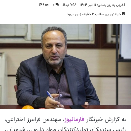
ر
آخرین به روز رسانی: 11 تیر 1404 - 7:18 ب.ظ
0
149
س
خواندن این مطلب 3 دقیقه زمان میبرد
ا
ل
ا
ی
م
ی
ل
به گزارش خبرنگار
فارمانیوز
، مهندس فرامرز اختراعی،
رئیس سندیکای تولیدکنندگان مواد دارویی، شیمیایی