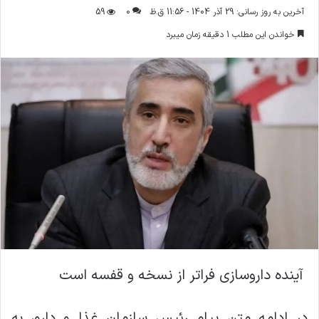
ر
آخرین به روز رسانی: 29 آذر 1404 - 11:56 ق.ظ
0
59
س
خواندن این مطلب 1 دقیقه زمان میبرد
ا
ل
ا
ی
م
ی
ل
آینده داروسازی فراتر از نسخه و قفسه است
در ادامه متن پیام رئیس سازمان غذا و دارو، به