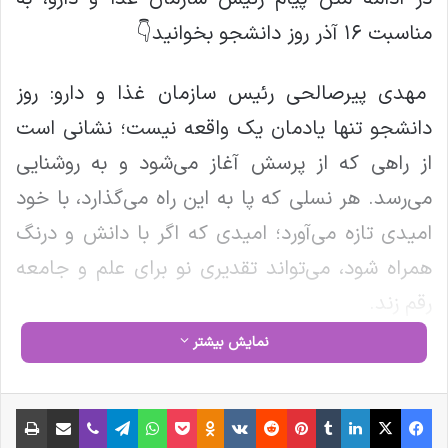
مناسبت ۱۶ آذر روز دانشجو بخوانید👇
مهدی پیرصالحی رئیس سازمان غذا و دارو: روز
دانشجو تنها یادمان یک واقعه نیست؛ نشانی است
از راهی که از پرسش آغاز می‌شود و به روشنایی
می‌رسد. هر نسلی که پا به این راه می‌گذارد، با خود
امیدی تازه می‌آورد؛ امیدی که اگر با دانش و درنگ
همراه شود، می‌تواند تقدیری نو برای علم و جامعه
رقم زند.
نمایش بیشتر
● در روزگار ما، داروسازی در بزنگاهی ایستاده است؛
تحولات علمی و فناوری‌های نوپدید، هر آنچه را
فیس بوک
X
لینکدین
‫تامبلر
‫پین‌ترست
‫رددیت
‫VKontakte
‫Odnoklassniki
پاکت
واتس آپ
تلگرام
وایبر
اشتراک گذاری از طریق ایمیل
چاپ
سال‌ها پایدار می‌نمود دگرگون کرده‌اند. هوش