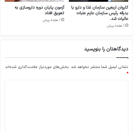
ک
ر
کاروان اربعین سازمان غذا و دارو با
آزمون پایان دوره داروسازی به
س
ب
بدرقه رئیس سازمان عازم عتبات
تعویق افتاد
خ
ل
عالیات شد.
1 هفته پیش
ا
ه
1 هفته پیش
و
و
ر
ا
م
ی
ی
دیدگاهتان را بنویسید
ت
ا
ا
ن
ه
نشانی ایمیل شما منتشر نخواهد شد.
بخش‌های موردنیاز علامت‌گذاری شده‌اند
)
*
ا
د
ز
چ
ی
ش
د
م
ا
گ
ن
ا
د
ه
ا