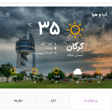
و
د
ر
آب و هوا
خ
35
ا
℃
و
ر
م
ی
گرگان
35º - 25º
ا
33%
ن
4.36 کیلومتر/ساعت
آسمان صاف
ه
39
40
39
35
35
℃
℃
℃
℃
℃
پ
ج
ش
ی
د
پرخواننده
تازه
نظرها