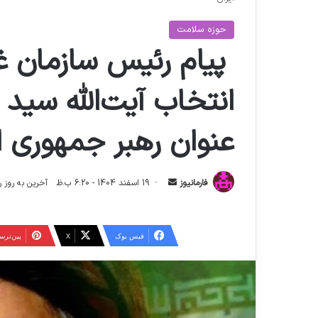
حوزه سلامت
پیام رئیس سازمان غذ
انتخاب آیت‌الله سید 
عنوان رهبر جمهوری ا
ا
فارمانیوز
19 اسفند 1404 - 6:20 ب.ظ
آخرین به روز رسانی: 27 اسفند 4
ر
س
ا
فیس بوک
X
‫پین‌تر
ل
ا
ی
م