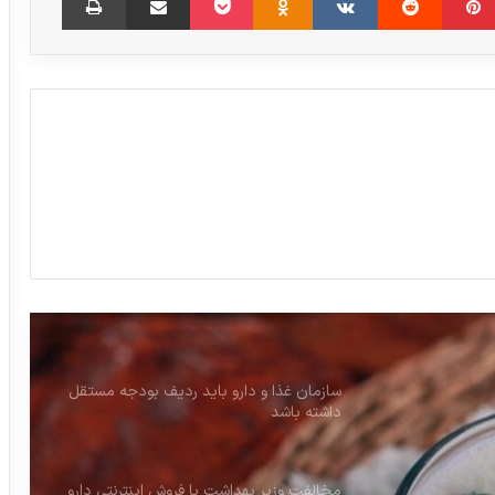
بهین‌افزار ساز پویا، اسپانسر استراتژیک
فارمکس خاورمیانه ۲۰۲۶ شد
رئیس فدراسیون اقتصاد سلامت: اهداف در
نظر گرفته شده در برنامه هفتم در بخش
سلامت، دست‌نیافتنی هستند
تجمع بیماران اس‌ام‌ای در اعتراض به نحوه
توزیع دارو
سازمان غذا و دارو باید ردیف بودجه مستقل
داشته باشد
مخالفت وزیر بهداشت با فروش اینترنتی دارو
دوغ؛ بهترین نوشیدنی فصل گرما