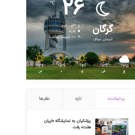
26
℃
گرگان
35º - 26º
70%
2.1 کیلومتر/ساعت
آسمان صاف
34
39
41
39
35
℃
℃
℃
℃
℃
ج
ش
ی
د
س
پرخواننده
تازه
نظرها
پزشکیان به نمایشگاه «ایران
هلث» رفت