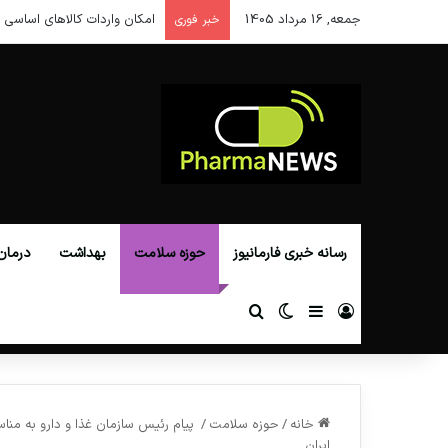
جمعه, 16 مرداد 1405
امکان واردات کالاهای اساسی ا
خبر فوری
رسانه خبری فارمانیوز
حوزه سلامت
بهداشت
درمان
ورود
سایدبار
تغییر پوسته
جستجو برای
خانه
/
حوزه سلامت
/
پیام رئیس سازمان غذا و دارو به مناس
ایران