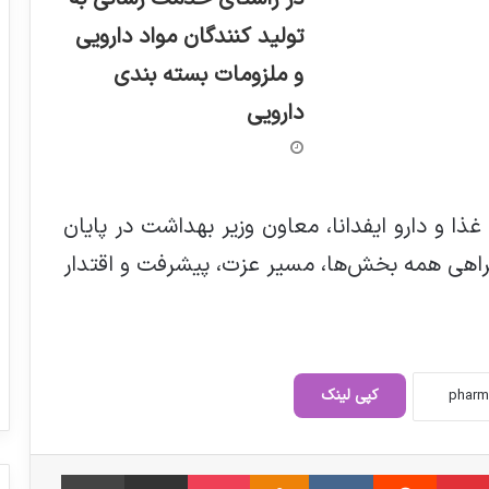
تولید کنندگان مواد دارویی
و ملزومات بسته بندی
دارویی
ا و دارو ایفدانا، معاون وزیر بهداشت در پایان
مراهی همه بخش‌ها، مسیر عزت، پیشرفت و اقتدار
کپی لینک
دوغ؛ بهترین نوشیدنی فصل گرما
‫پین‌ترست
‫رددیت
‫VKontakte
‫Odnoklassniki
پاکت
اشتراک گذاری از طریق ایمیل
چاپ