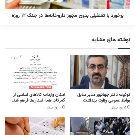
ی
ا
وزارت بهداشت،
ح
ت
ی
ع
برخورد با تعطیلی‌ بدون مجوز داروخانه‌ها در جنگ ۱۲ روزه
ا
ط
کپی لینک
ت
ی
ی
ل
نوشته های مشابه
د
ی‌
ر
ب
ک
د
ش
و
و
ن
ر
م
ج
و
ز
توئیت دکتر جهانپور مدیر سابق
امکان واردات کالاهای اساسی از
د
روابط عمومی وزارت بهداشت
گمرکات همه استان‌ها فراهم شد.
ا
5 روز پیش
6 روز پیش
ر
و
خ
ا