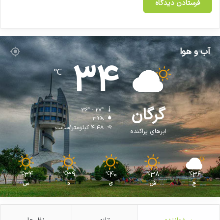
آب و هوا
34
℃
گرگان
36º - 27º
39%
4.48 کیلومتر/ساعت
ابرهای پراکنده
34
39
40
38
36
℃
℃
℃
℃
℃
ج
ش
ی
د
س