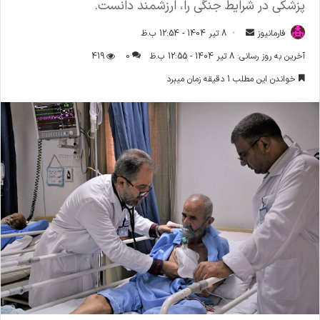
پزشکی در شرایط جنگی را، ارزشمند دانست.
فارمانیوز
ا
8 تیر 1404 - 12:54 ب.ظ
ر
آخرین به روز رسانی: 8 تیر 1404 - 12:55 ب.ظ
0
419
س
خواندن این مطلب 1 دقیقه زمان میبرد
ا
ل
ا
ی
م
ی
ل