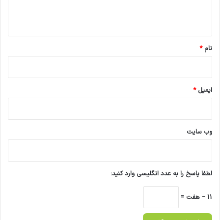
ا
ه
*
نام
*
ایمیل
*
وب‌ سایت
لطفا پاسخ را به عدد انگلیسی وارد کنید:
11 − هفت =