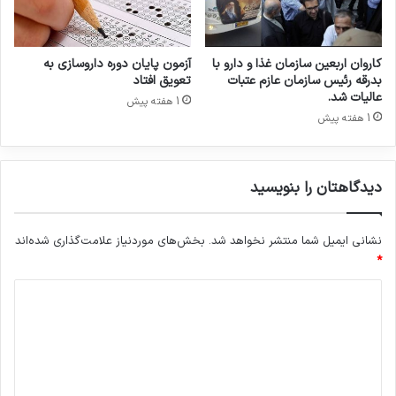
ن
ه‌
ه
ا
کاروان اربعین سازمان غذا و دارو با
آزمون پایان دوره داروسازی به
د
بدرقه رئیس سازمان عازم عتبات
تعویق افتاد
ر
عالیات شد.
1 هفته پیش
ج
1 هفته پیش
ن
گ
۱
دیدگاهتان را بنویسید
۲
ر
و
نشانی ایمیل شما منتشر نخواهد شد.
بخش‌های موردنیاز علامت‌گذاری شده‌اند
ز
*
ه
د
ی
د
گ