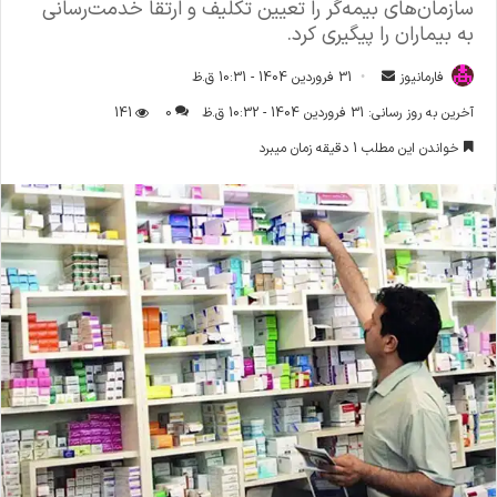
سازمان‌های بیمه‌گر را تعیین تکلیف و ارتقا خدمت‌رسانی
به بیماران را پیگیری کرد.
فارمانیوز
ا
31 فروردین 1404 - 10:31 ق.ظ
ر
آخرین به روز رسانی: 31 فروردین 1404 - 10:32 ق.ظ
0
141
س
خواندن این مطلب 1 دقیقه زمان میبرد
ا
ل
ا
ی
م
ی
ل