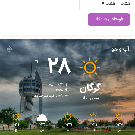
هشت + هشت =
آب و هوا
28
℃
گرگان
38º - 28º
68%
0.38 کیلومتر/ساعت
آسمان صاف
34
36
39
41
38
℃
℃
℃
℃
℃
ش
ی
د
س
چ