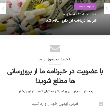
کنندگان مواد دارویی، شیمیایی و
حوزه سلامت
بسته بندی دارویی از روند تولید و
6 خرداد 1404 - 10:01 ق.ظ
حوزه سلامت
شرایط دریافت ارز دارو اعلام شد
اقدامات دبیرخانه سندیکا در راستای
19 فروردین 1404 - 1:28 ب.ظ
خدمت رسانی به تولید کنندگان مواد
دارویی و ملزومات بسته بندی دارویی
یک سوم بیماران از تهیه دارو منصرف می شوند
با خرید محصول از ما
ارز دارو،
داروخانه،
داروسازی،
با عضویت در خبرنامه ما از بروزرسانی
کپی لینک
ها مطلع شوید!
یک متن نمایش، برای نمایش محتوای تست در این بخش.
آ
د