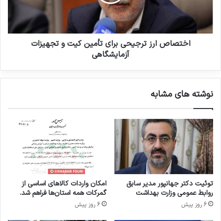
ه
ص
ا
ا
ی
ر
د
ز
ا
ت
اختصاص ارز ترجیحی برای تأمین کیت‌ و تجهیزات
ر
ر
آزمایشگاهی
و
ج
ی
ی
ی
ح
نوشته های مشابه
ی
ب
ر
ا
ی
ت
أ
م
ی
توئیت دکتر جهانپور مدیر سابق
امکان واردات کالاهای اساسی از
ن
روابط عمومی وزارت بهداشت
گمرکات همه استان‌ها فراهم شد.
ک
6 روز پیش
6 روز پیش
ی
ت‌