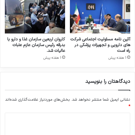
و
ت
ج
ه
ی
ز
آئین نامه مسئولیت اجتماعی شرکت
کاروان اربعین سازمان غذا و دارو با
ا
های دارویی و تجهیزات پزشکی در
بدرقه رئیس سازمان عازم عتبات
ت
راه است
عالیات شد.
آ
1 هفته پیش
1 هفته پیش
ز
م
ا
دیدگاهتان را بنویسید
ی
ش
گ
نشانی ایمیل شما منتشر نخواهد شد.
بخش‌های موردنیاز علامت‌گذاری شده‌اند
ا
ه
*
ی
د
ی