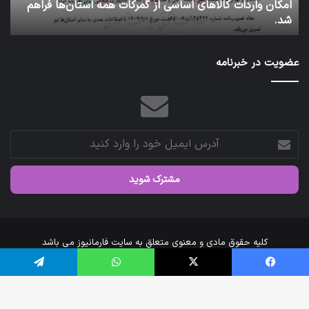
سی از گمرکات همه استان‌ها فراهم
کاروان اربعین سازمان غذا و د
رئیس
عتبات عالیات شد.
سازمان
عازم
عتبات
عضویت در خبرنامه
عالیات
شد.
آدرس
ایمیل
خود
را
وارد
کنید
کلیه حقوق مادی و معنوی متعلق به سایت فارمانیوز می باشد
خانه
درباره‌ی ما
ارتباط با ما
فیس بوک
X
واتس آپ
تلگرام
اینستاگرام
تلگرام