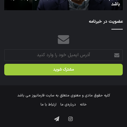
باشد
ت
یک
بُعدی
باشیم،
عضویت در خبرنامه
جنبه
نظامی
باید
قوی
باشد،
جنبه
آدرس
علمی
ایمیل
هم
خود
باید
را
قوی
وارد
باشد
کنید
کلیه حقوق مادی و معنوی متعلق به سایت فارمانیوز می باشد
خانه
درباره‌ی ما
ارتباط با ما
اینستاگرام
تلگرام