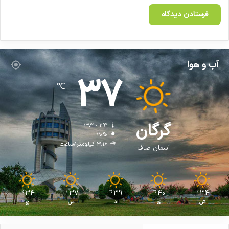
آب و هوا
37
℃
گرگان
37º - 29º
20%
3.16 کیلومتر/ساعت
آسمان صاف
34
37
39
40
34
℃
℃
℃
℃
℃
ش
ی
د
س
چ