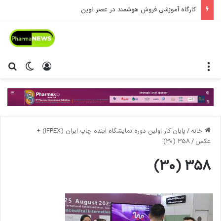
کارگاه آموزشی فروش هوشمند در عصر نوین
منو
ورود
تغییر پ
جس
خانه
/
پایان کار اولین دوره نمایشگاه آینده چاپ ایران (IFPEX) +
عکس
/
358 (30)
358 (30)