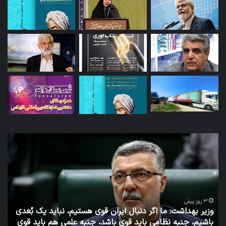
وزیر
توئ
بهداشت:
دکت
ما
جها
اگر
مدی
دنبال
ساب
ایران
روا
قوی
عم
3 روز پیش
وزیر بهداشت: ما اگر دنبال ایران قوی هستیم، نباید یک بُعدی
هستیم،
وزا
باشیم، جنبه نظامی باید قوی باشد، جنبه علمی هم باید قوی
نباید
به