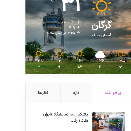
31
℃
گرگان
35º - 26º
41%
3.35 کیلومتر/ساعت
آسمان صاف
39
41
40
36
35
℃
℃
℃
℃
℃
پ
ج
ش
ی
د
پرخواننده
تازه
نظرها
پزشکیان به نمایشگاه «ایران
هلث» رفت