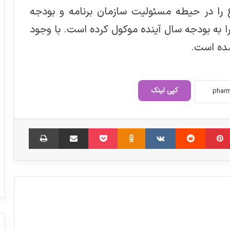
را در حیطه مسئولیت سازمان برنامه و بودجه
 را به بودجه سال آینده موکول کرده است. با وجود
شده است.
راه اندازی سامانه هشدار سریع ملی برای
ایمنی غذا
کپی لینک
ویژگی‌های «نان سالم» از دیدگاه طب ایرانی
‫پین‌ترست
‫رددیت
‫VKontakte
‫Odnoklassniki
پاکت
اشتراک گذاری از طریق ایمیل
چاپ
پاویون ایران در عراق هلث با مجوز سازمان
توسعه تجارت برپا می گردد
میثم کریمی، دبیر شورای سیاست‌گذاری
فارمکس: فارمکس خاورمیانه، کانون پیوند
دانش و صنعت داروسازی