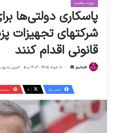
حوزه سلامت
پاسکاری دولتی‌ها بر
شرکتهای تجهیزات پز
قانونی اقدام کنند
ا
فارمانیوز
10 خرداد 1405 - 4:06 ب.ظ
آخرین به روز رسانی: 17 خرداد 5
ر
س
ا
فیس بوک
X
‫پین‌تر
ل
ا
ی
م
ی
ل