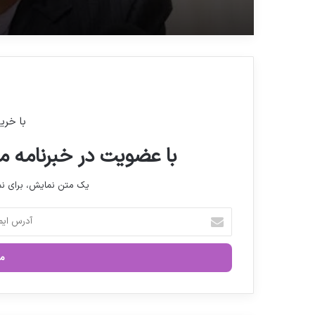
با خری
با عضویت در خبرنامه ما
یک متن نمایش، برای 
آ
د
ر
س
ا
ی
م