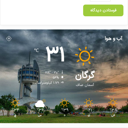
کپی لینک
آب و هوا
31
℃
گرگان
38º - 30º
56%
1.79 کیلومتر/ساعت
آسمان صاف
34
36
39
41
38
℃
℃
℃
℃
℃
ش
ی
د
س
چ