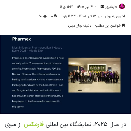
فارمانیوز
ا
4 تیر 1405 - 11:31 ق.ظ
ر
آخرین به روز رسانی: 17 تیر 1405 - 11:34 ق.ظ
0
50
س
خواندن این مطلب 2 دقیقه زمان میبرد
ا
ل
ا
ی
م
ی
ل
در سال ۲۰۲۵، نمایشگاه بین‌المللی
فارمکس
از سوی