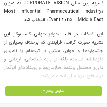
نشریه بین‌المللی CORPORATE VISION به عنوان
«Most Influential Pharmaceutical Industry
Event 2025 – Middle East» انتخاب شد.
این انتخاب در قالب جوایز جهانی کسب‌وکار این
نشریه صورت گرفت؛ فرآیندی که برخلاف بسیاری از
جشنواره‌ها و جوایز، مبتنی بر ثبت‌نام یا نامزدی
داوطلبانه نیست، بلکه بر پایه شناسایی، ارزیابی و
داوری مستقل برندها، سازمان‌ها و رویدادهای اثرگذار
در سطح بین‌المللی انجام می‌شود.
در زمان اعلام این موفقیت، کشور درگیر شرایط
نمایش بیشتر
دشوار ناشی از جنگ و تحولات ناشی از آن بود و
دبیرخانه فارمکس ترجیح داد به جای پرداختن به
فیس بوک
X
لینکدین
‫تامبلر
‫پین‌ترست
‫رددیت
‫VKontakte
‫Odnoklassniki
پاکت
واتس آپ
تلگرام
وایبر
اشتراک گذاری از طریق ایمیل
چاپ