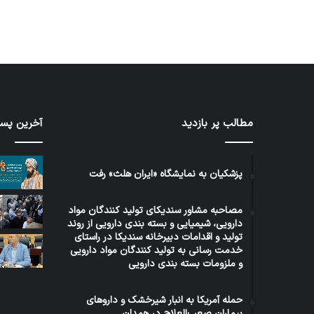
مطالب پر بازدید
آخرین پست
برنامه
توئیت
۵
دکتر
ساله
جهانپو
دولت
مدیر
پزشکیان به نمایشگاه «ایران هلث» رفت
عراق
سابق
در
روابط
مصاحبه مشاور سندیکای تولید کنندگان مواد
حوزه
عمومی
2 هفته پیش
دارویی، شیمیایی و بسته بندی دارویی از روند
6 روز پیش
سلامت
وزارت
برنامه ۵ ساله دولت عراق در حوزه
توئ
تولید و اقدامات دبیرخانه سندیکا در راستای
بهداش
خدمت رسانی به تولید کنندگان مواد دارویی
سلامت
روا
و ملزومات بسته بندی دارویی
حمله آمریکا به انبار شیرخشک و داروهای
بیماران صعب‌العلاج در همدان