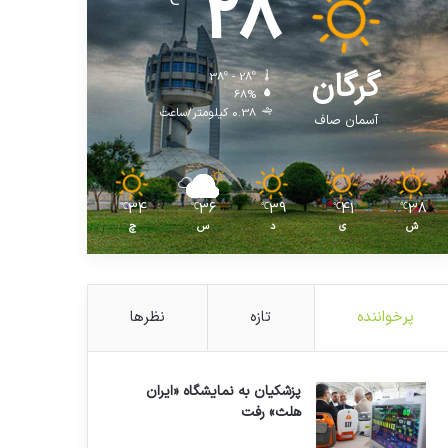
28
℃
گرگان
38º - 28º
68%
0.38 کیلومتر/ساعت
آسمان صاف
34
36
39
41
38
℃
℃
℃
℃
℃
ش
ی
د
س
چ
پرخواننده
تازه
نظرها
پزشکیان به نمایشگاه «ایران
هلث» رفت