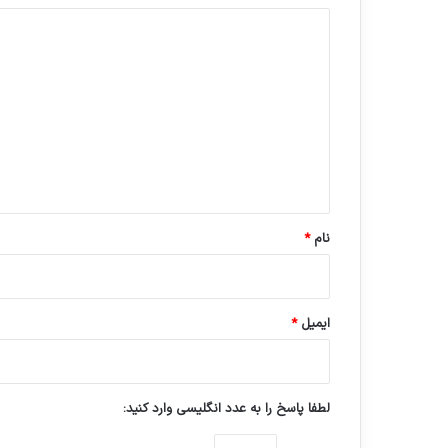
د
ی
د
گ
ا
ه
*
نام
*
ایمیل
*
لطفا پاسخ را به عدد انگلیسی وارد کنید: