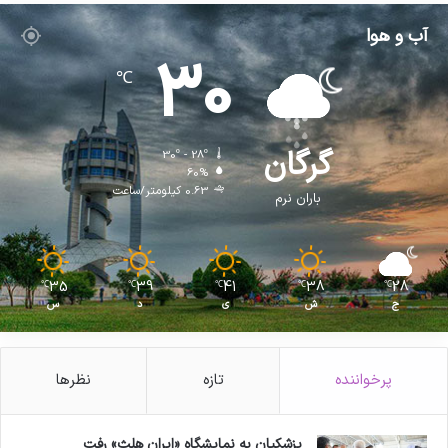
آب و هوا
30
℃
گرگان
30º - 28º
60%
0.63 کیلومتر/ساعت
باران نرم
35
39
41
38
28
℃
℃
℃
℃
℃
ج
ش
ی
د
س
پرخواننده
تازه
نظرها
پزشکیان به نمایشگاه «ایران هلث» رفت