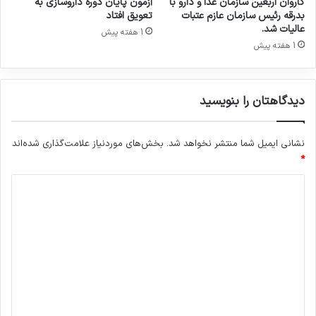
کاروان اربعین سازمان غذا و دارو با
آزمون پایان دوره داروسازی به
د
و
بدرقه رئیس سازمان عازم عتبات
تعویق افتاد
ا
د‌
عالیات شد.
1 هفته پیش
ز
1 هفته پیش
آ
ز
ا
د
دیدگاهتان را بنویسید
س
ا
ز
نشانی ایمیل شما منتشر نخواهد شد.
بخش‌های موردنیاز علامت‌گذاری شده‌اند
ي
*
ن
د
ر
خ
ی
ا
د
ر
ز
گ
ا
ه
*