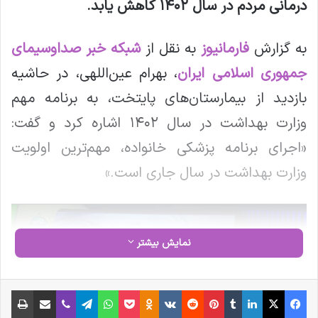
درمانی مردم در سال ۱۴۰۲ کاهش یابد
.
به گزارش
فارمانیوز
به نقل از
شبکه خبر صداوسیمای
جمهوری اسلامی ایران
، بهرام عین‌اللهی، در حاشیه
بازدید از بیمارستان‌های پایتخت، به برنامه مهم
وزارت بهداشت در سال ۱۴۰۲ اشاره کرد و گفت:
«اجرای برنامه پزشکی خانواده، مهم‌ترین اولویت
وزارت بهداشت در سال جاری است.»
نمایشگر
ویدیو
نمایش بیشتر
فیس بوک
X
لینکدین
‫تامبلر
‫پین‌ترست
‫رددیت
‫VKontakte
‫Odnoklassniki
پاکت
واتس آپ
تلگرام
وایبر
اشتراک گذاری از طریق ایمیل
چاپ