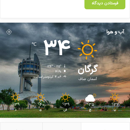
آب و هوا
34
℃
گرگان
34º - 25º
41%
4.06 کیلومتر/ساعت
آسمان صاف
39
40
39
35
32
℃
℃
℃
℃
℃
پ
ج
ش
ی
د