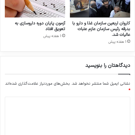
آ
د
م‌
ک
کاروان اربعین سازمان غذا و دارو با
آزمون پایان دوره داروسازی به
ش
بدرقه رئیس سازمان عازم عتبات
تعویق افتاد
ج
عالیات شد.
1 هفته پیش
ه
1 هفته پیش
ا
ن
ا
دیدگاهتان را بنویسید
م
ر
و
نشانی ایمیل شما منتشر نخواهد شد.
بخش‌های موردنیاز علامت‌گذاری شده‌اند
ز
ا
*
س
د
ت
ی
د
گ