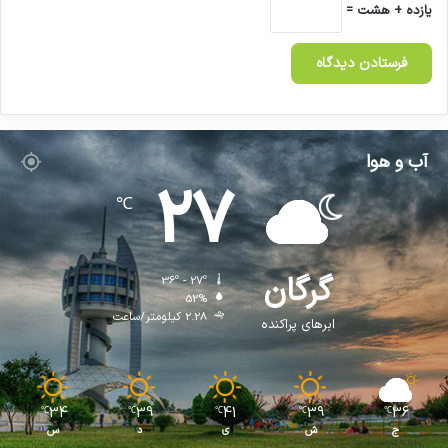
یازده + هشت =
آب و هوا
27
℃
گرگان
36º - 27º
52%
2.28 کیلومتر/ساعت
ابرهای پراکنده
34
39
41
39
36
℃
℃
℃
℃
℃
ج
ش
ی
د
س