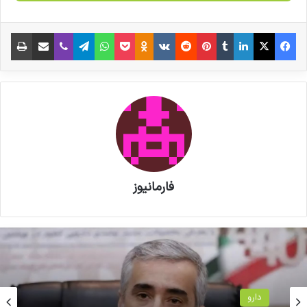
00:06
00:00
فیس بوک
X
لینکدین
‫تامبلر
‫پین‌ترست
‫رددیت
‫VKontakte
‫Odnoklassniki
پاکت
واتس آپ
تلگرام
وایبر
اشتراک گذاری از طریق ایمیل
چاپ
فارمانیوز
نوشته های مشابه
️آغاز مجمع عمومی سندیکای تولید
کنندگان مواد دارویی، شیمیایی و