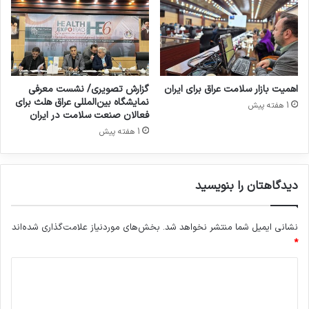
د
ش
؟
و
ر
ب
ی
ت
اهمیت بازار سلامت عراق برای ایران
گزارش تصویری/ نشست معرفی
و
نمایشگاه بین‌المللی عراق هلث برای
1 هفته پیش
ج
فعالان صنعت سلامت در ایران
ه
1 هفته پیش
ه
س
ت
دیدگاهتان را بنویسید
ی
م
نشانی ایمیل شما منتشر نخواهد شد.
بخش‌های موردنیاز علامت‌گذاری شده‌اند
*
د
ی
د