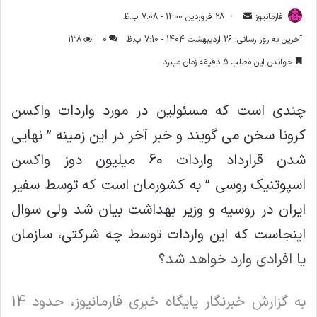
فارمانیوز
ا
28 فروردین 1400 - 7:08 ب.ظ
ر
آخرین به روز رسانی: 26 اردیبهشت 1404 - 7:10 ب.ظ
0
138
س
خواندن این مطلب 5 دقیقه زمان میبرد
ا
ل
ا
چندی است که مسئولین در مورد واردات واکسن
ی
کرونا سخن می گویند و خبر آخر در این زمینه ” نهایی
م
ی
شدن قرارداد واردات 60 میلیون دوز واکسن
ل
اسپوتنیک روسی ” به کشورمان است که توسط سفیر
ایران در روسیه و وزیر بهداشت بیان شد ولی سوال
اینجاست که این واردات توسط چه شرکتی، سازمان
یا افرادی وارد خواهد شد؟
به گزارش خبرنگار پایگاه خبری فارمانیوز، حدود 14