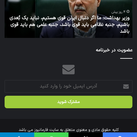
آرامش برسند.
روابط
گمر
عمومی
همه
انتهای پیام
وزارت
است
ا
بهداشت
فرا
1 هفته پیش
توئیت دکتر جهانپور مدیر سابق روابط عمومی وزارت بهداشت
ش
شد.
کپی لینک
عضویت در خبرنامه
آدرس
ایمیل
خود
را
وارد
کنید
کلیه حقوق مادی و معنوی متعلق به سایت فارمانیوز می باشد