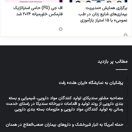
اینکه در سال ” تولید ، پشتیبانی و مانع زدایی ها ”
برگزاری همایش «مدیریت
اف جی (FG) حامی استراتژیک
قرار داریم امیدواریم مسئولین اولویت های خود را در
بیماری‌های شایع زنان در طب
فارمکس خاورمیانه ۲۰۲۶ شد
عمومی» با ۱۵ امتیاز بازآموزی
این زمینه قرار دهند و حمایت ها و پشتیبانی های
لازم را در این زمینه داشته باشند.
نکته دیگری که در این زمینه وجود دارد این است که
در روزهای اخیر گفتمان هایی توسط مسئولین علیه
مطالب پر بازدید
یکدیگر در خصوص بیماری کرونا پیش آمده و همین
موضوع باعث شده مردم بیشتر نگران اوضاع بیماری
پزشکیان به نمایشگاه «ایران هلث» رفت
شوند که در اینجا می توان گفت که مسئولین بجای
مصاحبه مشاور سندیکای تولید کنندگان مواد دارویی، شیمیایی و بسته
حاشیه سازی برای یکدیگر تصمیمات و مدیریت
بندی دارویی از روند تولید و اقدامات دبیرخانه سندیکا در راستای خدمت
رسانی به تولید کنندگان مواد دارویی و ملزومات بسته بندی دارویی
مناسبی را جهت سلامت جامعه و مردم داشته
باشند.
حمله آمریکا به انبار شیرخشک و داروهای بیماران صعب‌العلاج در همدان