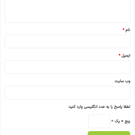
ا
ه
*
نام
*
ایمیل
*
وب‌ سایت
لطفا پاسخ را به عدد انگلیسی وارد کنید:
پنج × یک =