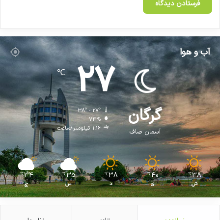
آب و هوا
27
℃
گرگان
38º - 27º
74%
1.16 کیلومتر/ساعت
آسمان صاف
34
35
38
40
38
℃
℃
℃
℃
℃
ش
ی
د
س
چ