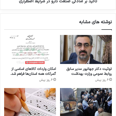
گ
ا
تأکید بر آمادگی صنعت دارو در شرایط اضطراری
ر
د
ه
گ
ب
ی
نوشته های مشابه
ی
ص
ن‌
ن
ا
ع
ل
ت
م
د
ل
ا
ل
ر
ی
و
و
د
توئیت دکتر جهانپور مدیر سابق
امکان واردات کالاهای اساسی از
پ
ر
روابط عمومی وزارت بهداشت
گمرکات همه استان‌ها فراهم شد.
ن
ش
6 روز پیش
6 روز پیش
ج
ر
م
ا
ی
ی
ن
ط
ک
ا
ن
ض
گ
ط