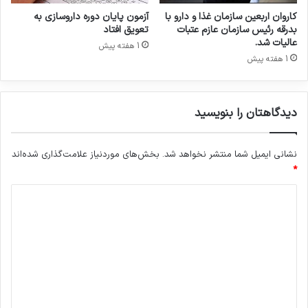
ر
ر
کاروان اربعین سازمان غذا و دارو با
آزمون پایان دوره داروسازی به
ه
ا
بدرقه رئیس سازمان عازم عتبات
تعویق افتاد
م
ر
عالیات شد.
1 هفته پیش
ل
ی
1 هفته پیش
ی
ا
ع
ت
دیدگاهتان را بنویسید
ی
ا
د
نشانی ایمیل شما منتشر نخواهد شد.
بخش‌های موردنیاز علامت‌گذاری شده‌اند
و
*
ر
د
ف
ت
ی
ا
د
ر
ه
گ
ا
ا
ی
ه
پ