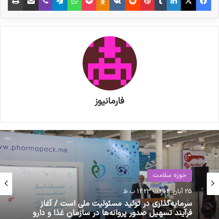
فارمانیوز
حوزه سلامت
حوزه سلامت
25 آبان 1404 - 12:23 ب.ظ
7 آذر 1401 - 10:50 ق.ظ