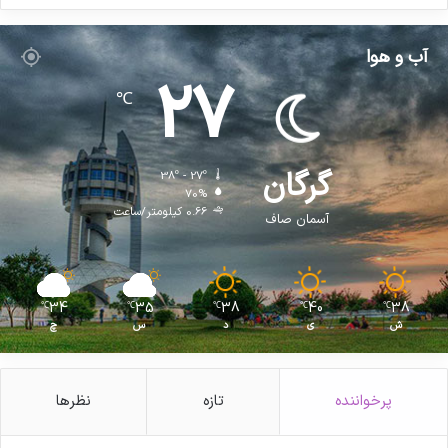
آب و هوا
27
℃
گرگان
38º - 27º
70%
0.66 کیلومتر/ساعت
آسمان صاف
34
35
38
40
38
℃
℃
℃
℃
℃
ش
ی
د
س
چ
پرخواننده
تازه
نظرها