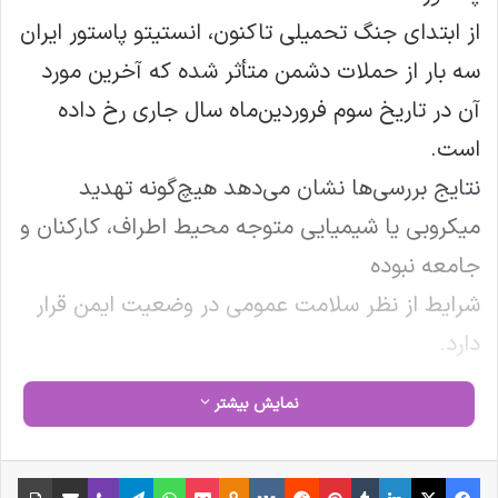
از ابتدای جنگ تحمیلی تاکنون، انستیتو پاستور ایران
سه بار از حملات دشمن متأثر شده که آخرین مورد
آن در تاریخ سوم فروردین‌ماه سال جاری رخ داده
است.
نتایج بررسی‌ها نشان می‌دهد هیچ‌گونه تهدید
میکروبی یا شیمیایی متوجه محیط اطراف، کارکنان و
جامعه نبوده
شرایط از نظر سلامت عمومی در وضعیت ایمن قرار
دارد.
نمایش بیشتر
کپی لینک
فیس بوک
X
لینکدین
‫تامبلر
‫پین‌ترست
‫رددیت
‫VKontakte
‫Odnoklassniki
پاکت
واتس آپ
تلگرام
وایبر
اشتراک گذاری از طریق ایمیل
چاپ