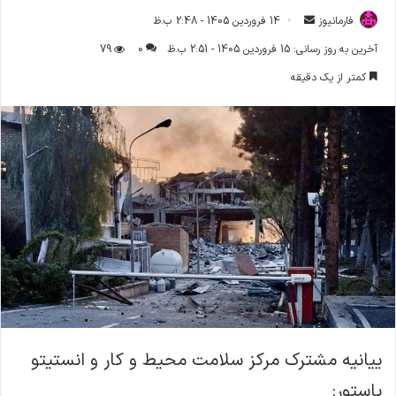
فارمانیوز
ا
14 فروردین 1405 - 2:48 ب.ظ
ر
آخرین به روز رسانی: 15 فروردین 1405 - 2:51 ب.ظ
0
79
س
کمتر از یک دقیقه
ا
ل
ا
ی
م
ی
ل
ییانیه مشترک مرکز سلامت محیط و کار و انستیتو
پاستور: