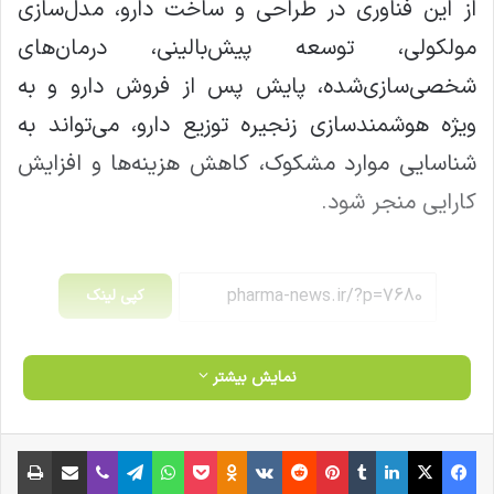
از این فناوری در طراحی و ساخت دارو، مدل‌سازی
مولکولی، توسعه پیش‌بالینی، درمان‌های
شخصی‌سازی‌شده، پایش پس از فروش دارو و به‌
ویژه هوشمندسازی زنجیره توزیع دارو، می‌تواند به
شناسایی موارد مشکوک، کاهش هزینه‌ها و افزایش
کارایی منجر شود.
کپی لینک
نمایش بیشتر
فیس بوک
X
لینکدین
‫تامبلر
‫پین‌ترست
‫رددیت
‫VKontakte
‫Odnoklassniki
پاکت
واتس آپ
تلگرام
وایبر
اشتراک گذاری از طریق ایمیل
چاپ