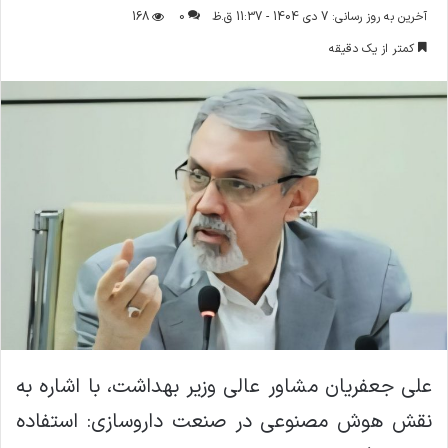
ر
آخرین به روز رسانی: 7 دی 1404 - 11:37 ق.ظ
0
168
س
کمتر از یک دقیقه
ا
ل
ا
ی
م
ی
ل
علی جعفریان مشاور عالی وزیر بهداشت، با اشاره به
نقش هوش مصنوعی در صنعت داروسازی: استفاده