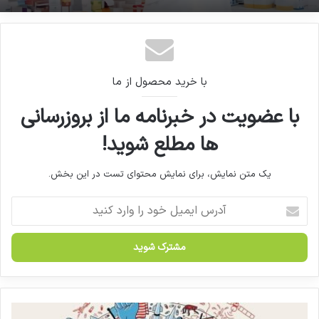
مصاحبه آقای دکتر محمد حقیقی مدیرعامل شرکت
تدبیر دارو سلامت با فارمانیوز تی وی
با خرید محصول از ما
با عضویت در خبرنامه ما از بروزرسانی
ها مطلع شوید!
یک متن نمایش، برای نمایش محتوای تست در این بخش.
آ
د
ر
س
ا
ی
م
ی
د