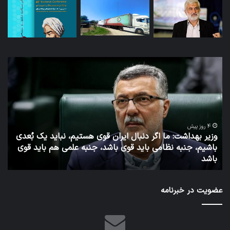
توئیت
دکتر
جهانپور
مدیر
سابق
روابط
عمومی
قوی هستیم، نباید یک بُعدی
وزارت
د، جنبه علمی هم باید قوی
بهداشت
1 هفته پیش
توئیت دکتر جهانپور مدیر سابق روابط
عضویت در خبرنامه