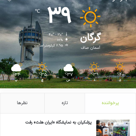
39
℃
گرگان
40º - 30º
18%
2.95 کیلومتر/ساعت
آسمان صاف
34
35
37
39
40
℃
℃
℃
℃
℃
ی
د
س
چ
پ
پرخواننده
تازه
نظرها
پزشکیان به نمایشگاه «ایران هلث» رفت