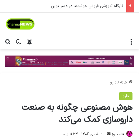
کارگاه آموزشی فروش هوشمند در عصر نوین
منو
ورود
تغییر پ
جس
خانه
/
دارو
دارو
هوش مصنوعی چگونه به صنعت
داروسازی کمک می‌کند
فارمانیوز
ا
5 دی 1404 - 11:34 ق.ظ