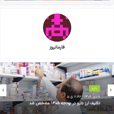
فارمانیوز
دارو
حوزه سلامت
8 دی 1404 - 11:46 ق.ظ
26 تیر 1399 - 12:36 ب.ظ
تکلیف ارز دارو در بودجه ۱۴۰۵ مشخص شد