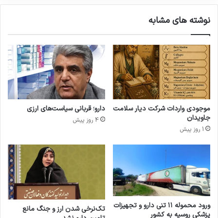
ه
ی
خ
م
نوشته های مشابه
و
ح
ا
ص
ه
و
د
ل
ب
ا
و
ت
د
ش
؟
و
ی
موجودی واردات شرکت دیار سلامت
دارو؛ قربانی سیاست‌های ارزی
ن
جاویدان
4 روز پیش
د
1 روز پیش
ه
و
ب
ه
د
ا
ش
ت
ورود محموله ۱۱ تنی دارو و تجهیزات
تک‌نرخی شدن ارز و جنگ مانع
پزشکی روسیه به کشور
ی