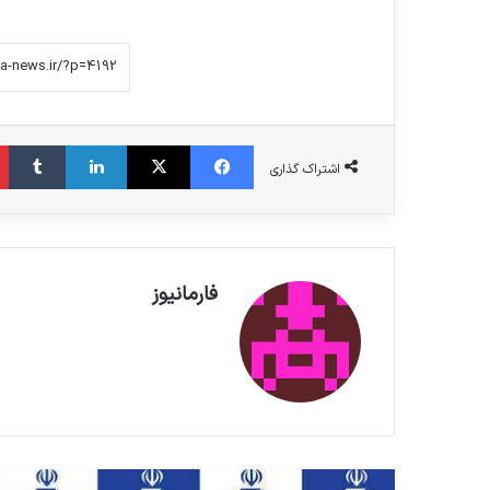
فیس بوک
X
لینکدین
‫تامبلر
اشتراک گذاری
فارمانیوز