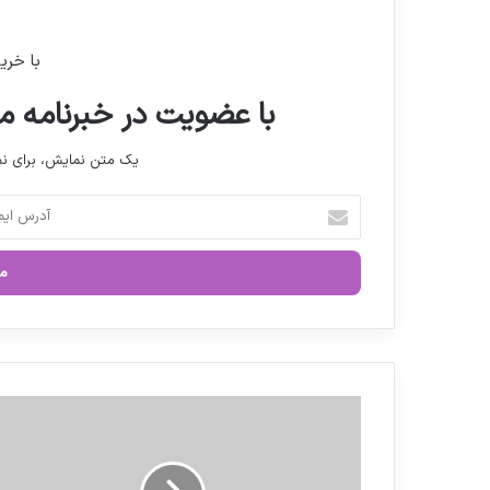
با خری
با عضویت در خبرنامه ما
یک متن نمایش، برای 
آ
د
ر
س
ا
ی
م
ی
ل
ج
خ
و
و
ا
د
ی
ر