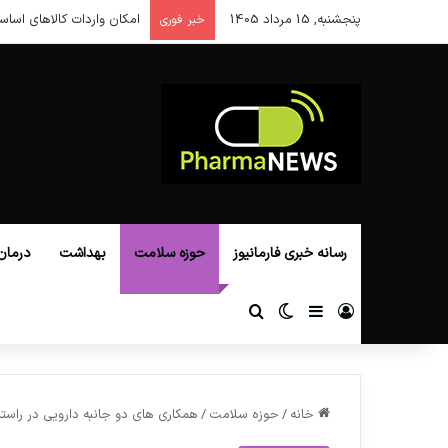
پنجشنبه, 15 مرداد 1405
امکان واردات کالاهای اساس
خبر فوری
رسانه خبری فارمانیوز
حوزه سلامت
بهداشت
درمان
ورود
سایدبار
تغییر پوسته
جستجو برای
خانه
/
حوزه سلامت
/
همکاری های دو جانبه دارویی در راستای برنامه ه