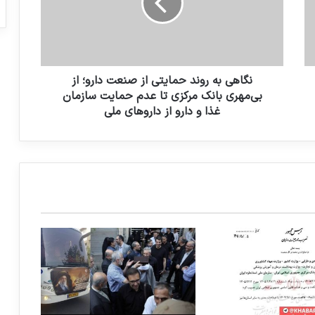
ی
ب
ه
ر
و
ن
نگاهی به روند حمایتی از صنعت دارو؛ از
د
بی‌مهری بانک مرکزی تا عدم حمایت سازمان
ح
غذا و دارو از داروهای ملی
م
ا
ی
ت
ی
ا
ز
ص
ن
ع
ت
د
ا