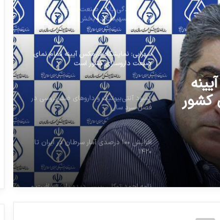
سهرابی: نمایشگاه فارمکس آیینه تمام نمای
صنعت داروسازی کشور است
کمبود آنتی‌بیوتیک و داروهای ضدویروسی در
فصل سرد سال
ی
افزایش ۱۰۰ درصدی آمار سرطان در ایران تا
ال
۱۴۲۰
یینه
نامه احمد توکلی رییس دیده بان شفافیت و
عدالت به نمکی
 کشور
پیرصالحی هشدار داد: کمبود اقلام حیاتی
دور از انتظار نیست