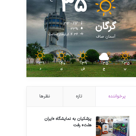
35
℃
گرگان
35º - 25º
33%
4.36 کیلومتر/ساعت
آسمان صاف
39
40
39
35
35
℃
℃
℃
℃
℃
پ
ج
ش
ی
د
پرخواننده
تازه
نظرها
پزشکیان به نمایشگاه «ایران
هلث» رفت