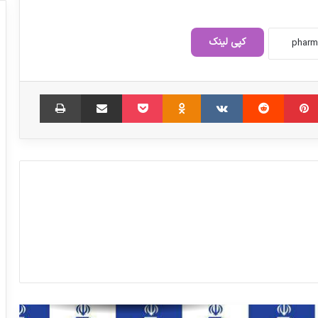
کمبود آنتی‌بیوتیک و داروهای ضدویروسی در
فصل سرد سال
کپی لینک
افزایش ۱۰۰ درصدی آمار سرطان در ایران تا
۱۴۲۰
‫پین‌ترست
‫رددیت
‫VKontakte
‫Odnoklassniki
پاکت
اشتراک گذاری از طریق ایمیل
چاپ
نامه احمد توکلی رییس دیده بان شفافیت و
عدالت به نمکی
پیرصالحی هشدار داد: کمبود اقلام حیاتی
دور از انتظار نیست
اعلام آمادگی بانک صنعت و معدن برای
افزايش تسهيلات در بخش دارويی و
تجهيزات دارويی كشور