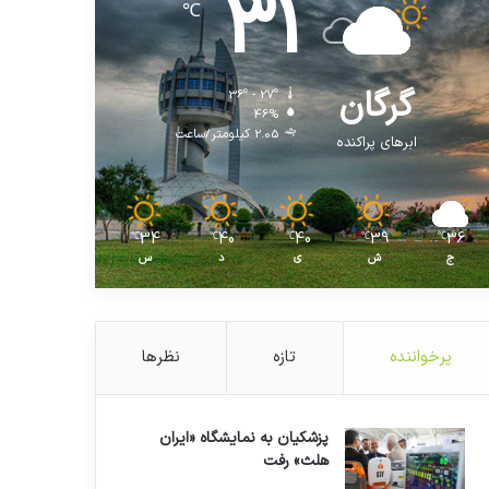
31
℃
گرگان
36º - 27º
46%
2.05 کیلومتر/ساعت
ابرهای پراکنده
34
40
40
39
36
℃
℃
℃
℃
℃
ج
ش
ی
د
س
پرخواننده
تازه
نظرها
پزشکیان به نمایشگاه «ایران
هلث» رفت