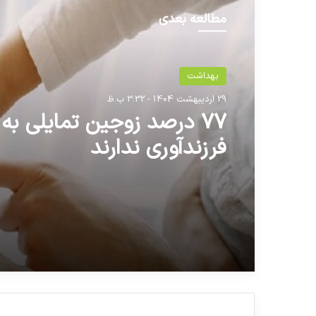
مطالعه بعدی
بهداشت
29 اردیبهشت 1404 - 3:32 ب.ظ
۷۷ درصد زوجین تمایلی به
فرزندآوری ندارند