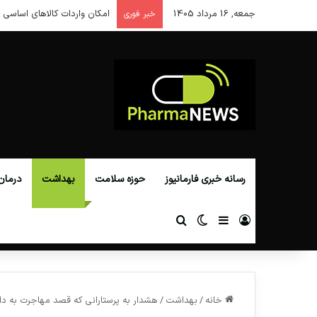
جمعه, 16 مرداد 1405
امکان واردات کالاهای اساسی ا
خبر فوری
رسانه خبری فارمانیوز
حوزه سلامت
بهداشت
درمان
ورود
سایدبار
تغییر پوسته
جستجو برای
خانه
/
بهداشت
/
هشدار به پرستارانی که قصد مهاجرت به دانم