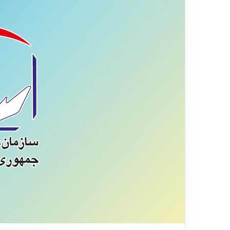
ی
م
ی
ل