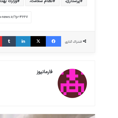
پرستاری،
نظام سلامت،
وزارت بهد
فیس بوک
X
لینکدین
‫تامبلر
اشتراک گذاری
فارمانیوز