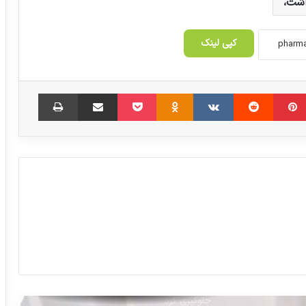
اشت،
۷۷ درصد زوجین تمایلی به فرزندآوری ندارند
کپی لینک
اجرای آزمایشی برنامه پزشکی خانواده و نظام
ارجاع
‫پین‌ترست
‫رددیت
‫VKontakte
‫Odnoklassniki
پاکت
اشتراک گذاری از طریق ایمیل
چاپ
اولویت های کمیته پرستاری در ۱۴۰۴ اعلام
شد
هشدار به وزارت بهداشت؛ تغییر رویه دهید
مدارس بهیاری تعطیل شود
چگونه می‌توان از ترک شغل پرستاران
جلوگیری کرد