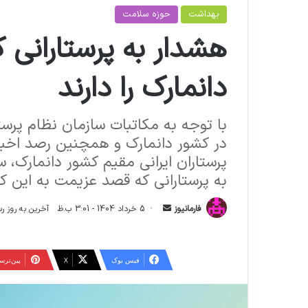
بهداشت
حوزه سلامت
هشدار به پرستارانی 
دانمارک را دارند
با توجه به مکاتبات سازمان نظام پرست
در کشور دانمارک و همچنین رصد اخبار
پرستاران ایرانی مقیم کشور دانمارک، 
به پرستارانی که قصد عزیمت به این کش
ا
فارمانیوز
5 خرداد 1404 - 3:01 ب.ظ
آخرین به روز رسانی: 5 خرداد 404
ر
س
ا
فیس بوک
X
‫پین‌تر
ل
ا