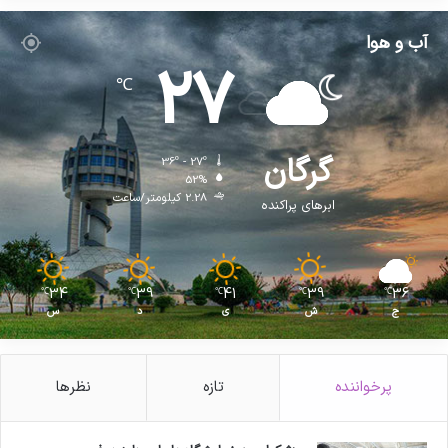
آب و هوا
27
℃
گرگان
36º - 27º
52%
2.28 کیلومتر/ساعت
ابرهای پراکنده
34
39
41
39
36
℃
℃
℃
℃
℃
ج
ش
ی
د
س
پرخواننده
تازه
نظرها