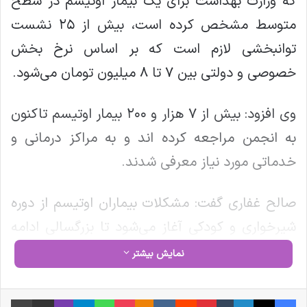
که وزارت بهداشت برای یک بیمار اوتیسم در سطح
متوسط مشخص کرده است، بیش از ۲۵ نشست
توانبخشی لازم است که بر اساس نرخ بخش
خصوصی و دولتی بین ۷ تا ۸ میلیون تومان می‌شود.
وی افزود: بیش از ۷ هزار و ۲۰۰ بیمار اوتیسم تاکنون
به انجمن مراجعه کرده اند و به مراکز درمانی و
خدماتی مورد نیاز معرفی شدند.
صالح غفاری گفت: مشکلات بیماران اوتیسم از دوره
شیرخواری و کودکی آغاز می‌شود تا بزرگسالی ادامه
دارد و اگر تحت مراقبت‌های درمانی و توانبخشی قرار
نمایش بیشتر
نگیرد این بیماری تشدید می‌شود.
فیس بوک
X
لینکدین
‫تامبلر
‫پین‌ترست
‫رددیت
‫VKontakte
‫Odnoklassniki
پاکت
واتس آپ
تلگرام
وایبر
اشتراک گذاری از طریق ایمیل
چاپ