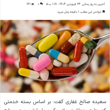
ر
آخرین به روز رسانی: 24 فروردین 1404 - 1:18 ب.ظ
0
141
س
خواندن این مطلب 1 دقیقه زمان میبرد
ا
ل
ا
ی
م
ی
ل
سعیده صالح غفاری گفت: بر اساس بسته خدمتی