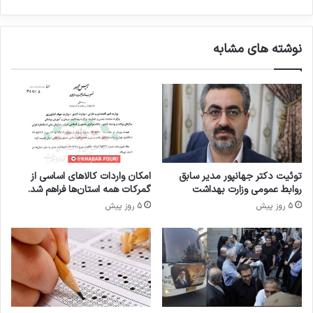
ا
ی
ر
ل
ت
م
نوشته های مشابه
ب
ه
ه
ا
د
ج
ا
ر
ش
ت
ت
پ
ر
ز
ا
ش
ب
ک
توئیت دکتر جهانپور مدیر سابق
امکان واردات کالاهای اساسی از
ر
ا
روابط عمومی وزارت بهداشت
گمرکات همه استان‌ها فراهم شد.
د
ن
5 روز پیش
5 روز پیش
ا
گ
ر
ف
د
ت