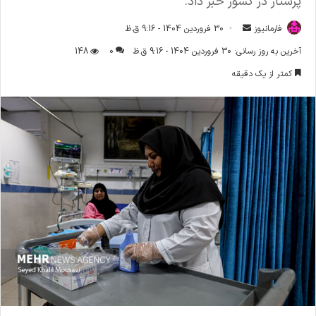
پرستار در کشور خبر داد.
فارمانیوز
ا
30 فروردین 1404 - 9:16 ق.ظ
ر
آخرین به روز رسانی: 30 فروردین 1404 - 9:16 ق.ظ
0
148
س
کمتر از یک دقیقه
ا
ل
ا
ی
م
ی
ل