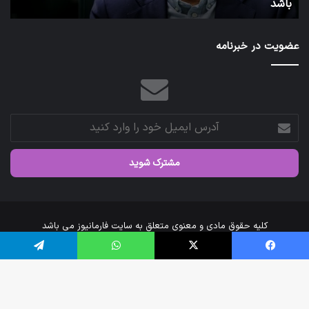
توئیت دکتر جهانپور مدیر سابق روابط عمومی وزارت بهداشت
ش
شد.
عضویت در خبرنامه
آدرس
ایمیل
خود
را
وارد
کنید
کلیه حقوق مادی و معنوی متعلق به سایت فارمانیوز می باشد
خانه
درباره‌ی ما
ارتباط با ما
فیس بوک
X
واتس آپ
تلگرام
اینستاگرام
تلگرام