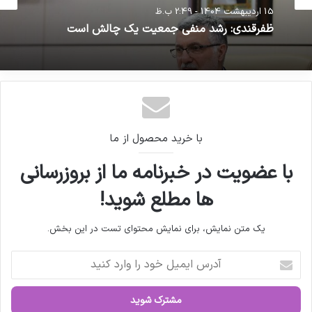
بهداشت
دارویی و ملزومات بسته بندی دارویی
20 فروردین 1404 - 8:15 ق.ظ
15 اردیبهشت 1404 - 2:49 ب.ظ
ظفرقندی: عوامل تضعیف جایگاه کادر سلامت باید
حذف شوند
احمد نجاتیان،
پرستاری،
وزارت بهداشت،
ظفرقندی: رشد منفی جمعیت یک چالش است
کپی لینک
با خرید محصول از ما
با عضویت در خبرنامه ما از بروزرسانی
ها مطلع شوید!
یک متن نمایش، برای نمایش محتوای تست در این بخش.
آ
د
ر
س