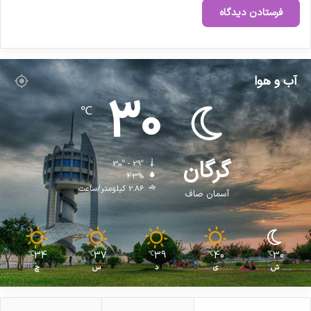
آب و هوا
30
℃
گرگان
30º - 29º
43%
2.86 کیلومتر/ساعت
آسمان صاف
34
37
39
40
30
℃
℃
℃
℃
℃
ش
ی
د
س
چ