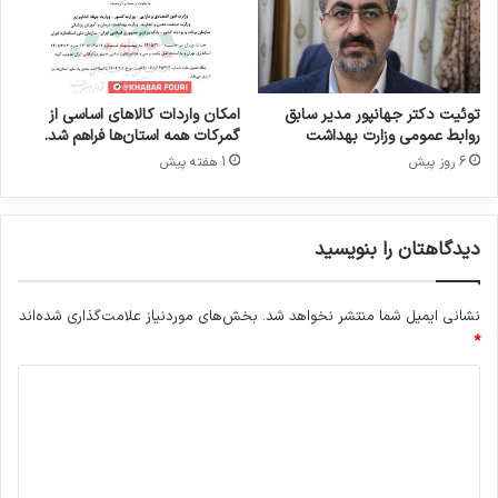
ا
ر
و
س
ا
توئیت دکتر جهانپور مدیر سابق
امکان واردات کالاهای اساسی از
ز
روابط عمومی وزارت بهداشت
گمرکات همه استان‌ها فراهم شد.
ا
6 روز پیش
1 هفته پیش
ن
و
پ
دیدگاهتان را بنویسید
ز
ش
ک
نشانی ایمیل شما منتشر نخواهد شد.
بخش‌های موردنیاز علامت‌گذاری شده‌اند
ا
*
ن
د
ی
د
گ