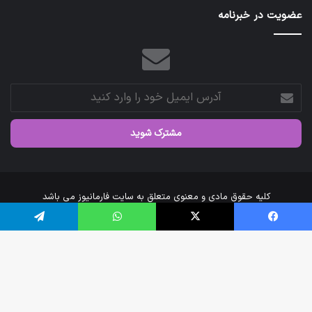
عضویت در خبرنامه
آدرس
ایمیل
خود
را
وارد
کنید
کلیه حقوق مادی و معنوی متعلق به سایت فارمانیوز می باشد
خانه
درباره‌ی ما
ارتباط با ما
فیس بوک
X
واتس آپ
تلگرام
اینستاگرام
تلگرام
دک