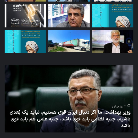
توئیت
دکتر
جهانپور
مدیر
سابق
روابط
عمومی
تیم، نباید یک بُعدی
وزارت
 علمی هم باید قوی
بهداشت
1 هفته پیش
توئیت دکتر جهانپور مدیر سابق روابط عمومی