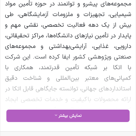
مجموعه‌های پیشرو و توانمند در حوزه تأمین مواد
شیمیایی، تجهیزات و ملزومات آزمایشگاهی، طی
بیش از یک دهه فعالیت تخصصی، نقشی مهم و
پایدار در تأمین نیازهای دانشگاه‌ها، مراکز تحقیقاتی،
دارویی، غذایی، آرایشی‌بهداشتی و مجموعه‌های
صنعتی وپژوهشی کشور ایفا کرده است. این شرکت
با اتکا بر شبکه تأمین قدرتمند، همکاری با
کمپانی‌های معتبر بین‌المللی و شناخت دقیق
استانداردهای جهانی، توانسته جایگاهی قابل اتکا در
ارائه محصولات باکیفیت و خدمات تخصصی ایجاد
کند. امروز نام نیروانا اکسیر گستر پارس به‌عنوان
نمایش بیشتر
مجموعه‌ای معتبر و خوش‌سابقه شناخته می‌شود که
کیفیت، اصالت کالا و پایبندی به تعهدات، ستون
فیس بوک
X
لینکدین
‫تامبلر
‫پین‌ترست
‫رددیت
‫VKontakte
‫Odnoklassniki
پاکت
واتس آپ
تلگرام
وایبر
اشتراک گذاری از طریق ایمیل
چاپ