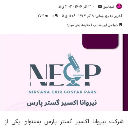
فارمانیوز
ا
3 آذر 1404 - 11:02 ق.ظ
ر
آخرین به روز رسانی: 8 آذر 1404 - 11:06 ق.ظ
0
273
س
خواندن این مطلب 1 دقیقه زمان میبرد
ا
ل
ا
ی
م
ی
ل
شرکت نیروانا اکسیر گستر پارس به‌عنوان یکی از