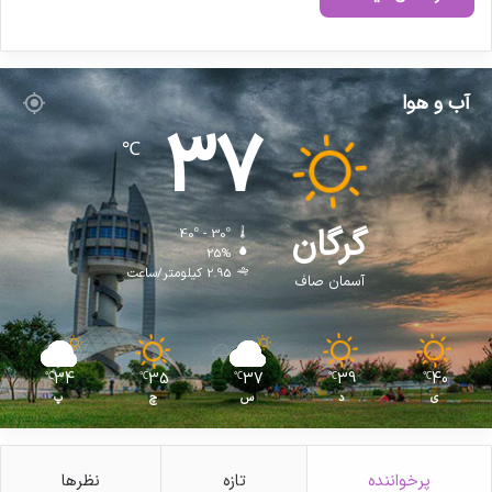
آب و هوا
37
℃
گرگان
40º - 30º
25%
2.95 کیلومتر/ساعت
آسمان صاف
34
35
37
39
40
℃
℃
℃
℃
℃
ی
د
س
چ
پ
پرخواننده
تازه
نظرها