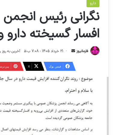
دارو
نگرانی رئیس انجمن پ
افسار گسیخته دارو و
ا
فارمانیوز
21 خرداد 1405 - 7:08 ب.ظ
آخرین به روز رسانی: 25 خرداد 5
ر
س
فیس بوک
X
‫پین‌تر
ا
ل
ا
ی
م
ی
ل