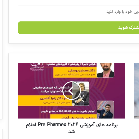
مدیرکل تجهیزات و ملزومات پزشکی تغییر کرد
مراسم افتتاحیه مرکز تحقیقات کیمیا نوین
دارو+گزارش تصویری
ذخیره ۳۰ هزار تن شیرخشک در انبارها
ب
ر
ن
ا
م
ه
ه
ا
ی
آ
برنامه های آموزشی Pre Pharmex 2026 اعلام
م
شد
و