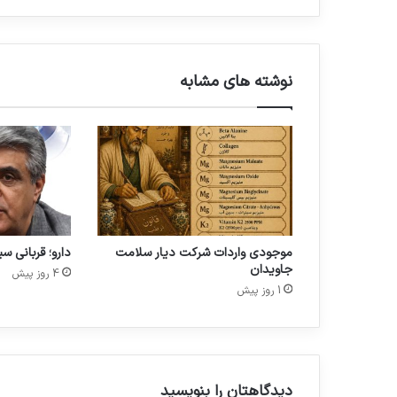
ی
ه
د
و
ر
و
نوشته های مشابه
د
ب
ه
ب
ا
ز
ا
ر
س
موجودی واردات شرکت دیار سلامت
دارو؛ قربانی س
ل
جاویدان
ا
4 روز پیش
1 روز پیش
م
ت
ک
ش
و
ر
دیدگاهتان را بنویسید