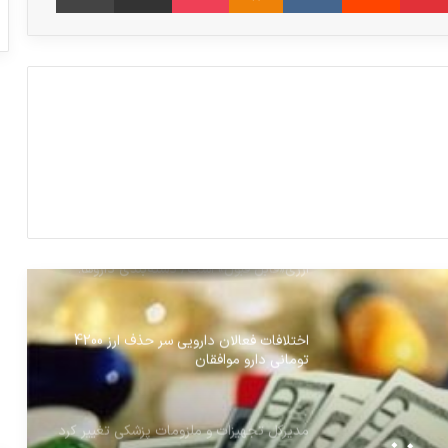
مراسم افتتاحیه مرکز تحقیقات کیمیا نوین
دارو+گزارش تصویری
ذخیره ۳۰ هزار تن شیرخشک در انبارها
معاون بهداشت وزارت بهداشت مطرح کرد
شرایط دارویی کشور با وجود محدودیت‌های
ارزی«قابل قبول» است/ دسته‌بندی داروها؛
تصمیم سخت اما ضروری
اختلافات فعالان دارویی سر حذف ارز 4200
تومانی دارو موافقان
مدیرکل تجهیزات و ملزومات پزشکی تغییر کرد