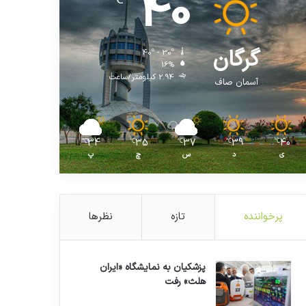
40
℃
گرگان
40º - 30º
16%
2.94 کیلومتر/ساعت
آسمان صاف
34
35
37
39
40
℃
℃
℃
℃
℃
ی
د
س
چ
پ
پرخواننده
تازه
نظرها
پزشکیان به نمایشگاه «ایران
هلث» رفت