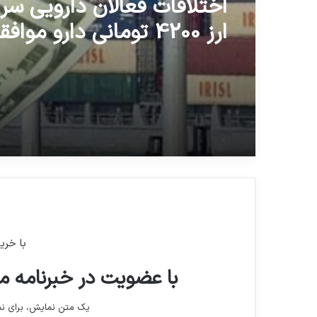
اختلافات فعالان دارویی س
ارز 4200 تومانی دارو موافقان
با خری
با عضویت در خبرنامه ما
یک متن نمایش، برای 