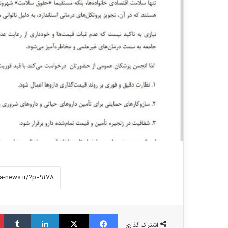
فیس بوک
X
لینکدین
‫تامبلر
اشتراک گذاری