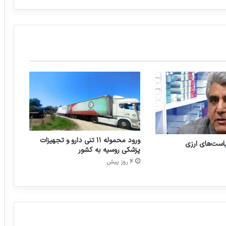
ز
ش
ی
P
r
e
P
h
a
r
m
e
x
ورود محموله ۱۱ تنی دارو و تجهیزات
یاست‌های ارزی
2
پزشکی روسیه به کشور
0
4 روز پیش
2
6
ا
ع
ل
ا