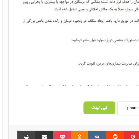
اختلافات فعالان دارویی سر حذف ارز 4200
تومانی دارو موافقان
کپی لینک
مدیرکل تجهیزات و ملزومات پزشکی تغییر کرد
‫پین‌ترست
‫رددیت
‫VKontakte
‫Odnoklassniki
پاکت
اشتراک گذاری از طریق ایمیل
چاپ