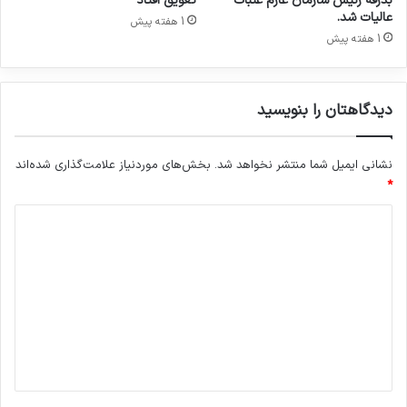
بدرقه رئیس سازمان عازم عتبات
تعویق افتاد
عالیات شد.
سلامت بازار را تضمین می‌سازد.
1 هفته پیش
1 هفته پیش
دکتر علیرضا چیذری
دیدگاهتان را بنویسید
کارشناس و فعال صنعت تجهیزات پزشکی
نشانی ایمیل شما منتشر نخواهد شد.
بخش‌های موردنیاز علامت‌گذاری شده‌اند
*
کپی لینک
د
ی
د
گ
ا
ه
*