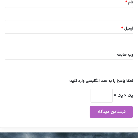
نام
*
ایمیل
*
وب‌ سایت
لطفا پاسخ را به عدد انگلیسی وارد کنید:
یک × یک =