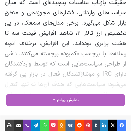
حقیقت بازتاب مناسبات پیچیده‌ای است که میان
سیاست‌های وارداتی، فشارهای مجوزدهی و منطق
بازار شکل می‌گیرد. برخی مدل‌های سمعک، در پی
تخصیص ارز تالار ۲، شاهد افزایش قیمت سه تا
هشت برابری بوده‌اند. این افزایش، برخلاف آنچه
رسانه‌ها با برچسب «کمبود» برجسته می‌کنند، ناشی
از طراحی سیاست‌هایی است که توسط واردکنندگان
دارای IRC و مونتاژکنندگان فعال در بازار پی گرفته
می‌شود؛ سیاست‌هایی که هدف آن‌ها نه تنها کنترل
عرضه، بلکه تسهیل کسب امتیاز و مجوزهای تولید
نمایش بیشتر
است.
فیس بوک
X
لینکدین
‫تامبلر
‫پین‌ترست
‫رددیت
‫VKontakte
‫Odnoklassniki
پاکت
واتس آپ
تلگرام
وایبر
اشتراک گذاری از طریق ایمیل
چاپ
بررسی رفتار فعالان بازار نشان می‌دهد برخی