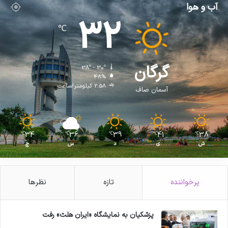
آب و هوا
32
℃
گرگان
38º - 30º
48%
2.58 کیلومتر/ساعت
آسمان صاف
34
36
39
41
38
℃
℃
℃
℃
℃
ش
ی
د
س
چ
پرخواننده
تازه
نظرها
پزشکیان به نمایشگاه «ایران هلث» رفت