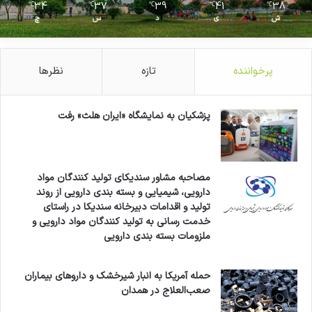
34
37
39
41
38
℃
℃
℃
℃
℃
ش
ی
د
س
چ
پرخواننده
تازه
نظرها
پزشکیان به نمایشگاه «ایران هلث» رفت
مصاحبه مشاور سندیکای تولید کنندگان مواد
دارویی، شیمیایی و بسته بندی دارویی از روند
تولید و اقدامات دبیرخانه سندیکا در راستای
خدمت رسانی به تولید کنندگان مواد دارویی و
ملزومات بسته بندی دارویی
حمله آمریکا به انبار شیرخشک و داروهای بیماران
صعب‌العلاج در همدان