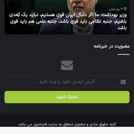
ایران
روا
قوی
عم
3 روز پیش
وزیر بهداشت: ما اگر دنبال ایران قوی هستیم، نباید یک بُعدی
هستیم،
وزا
باشیم، جنبه نظامی باید قوی باشد، جنبه علمی هم باید قوی
نباید
به
باشد
ت
یک
بُعدی
باشیم،
عضویت در خبرنامه
جنبه
نظامی
باید
قوی
باشد،
جنبه
آدرس
علمی
ایمیل
هم
خود
باید
را
قوی
وارد
باشد
کنید
کلیه حقوق مادی و معنوی متعلق به سایت فارمانیوز می باشد