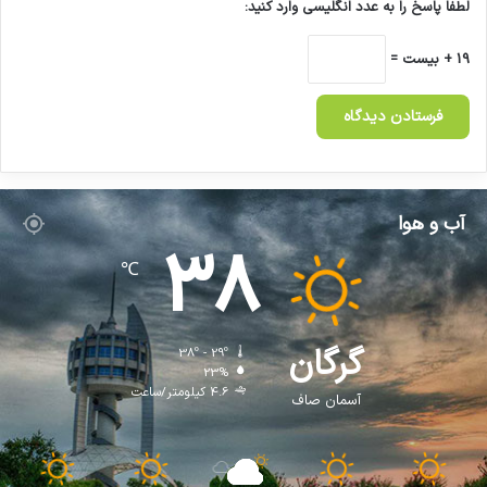
لطفا پاسخ را به عدد انگلیسی وارد کنید:
19 + بیست =
آب و هوا
38
℃
گرگان
38º - 29º
23%
4.6 کیلومتر/ساعت
آسمان صاف