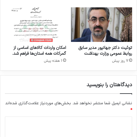
ی
ب
م
شربت خاکشیر یخ زده و آبلیمو
ا
ن
ن
دو قاشق غذاخوری خاکشیر خیسانده را در جایخی
د
توئیت دکتر جهانپور مدیر سابق
امکان واردات کالاهای اساسی از
بریزید، دو قاشق غذاخوری شکر، دو عدد لیمو تازه و
روابط عمومی وزارت بهداشت
گمرکات همه استان‌ها فراهم شد.
یک لیوان آب را هم بزنید و یک مکعب خاکشیر یخ
7 روز پیش
1 هفته پیش
زده در آن انداخته و بعد از هم زدن میل کنید.
دیدگاهتان را بنویسید
نشانی ایمیل شما منتشر نخواهد شد.
بخش‌های موردنیاز علامت‌گذاری شده‌اند
*
د
ی