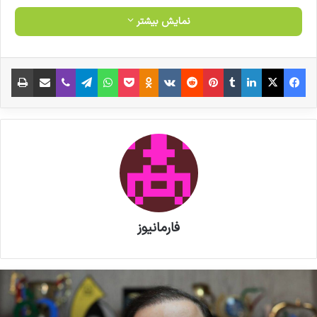
نمایش بیشتر
فیس بوک
X
لینکدین
‫تامبلر
‫پین‌ترست
‫رددیت
‫VKontakte
‫Odnoklassniki
پاکت
واتس آپ
تلگرام
وایبر
اشتراک گذاری از طریق ایمیل
چاپ
فارمانیوز
شربت سکنجبین و تخم کاسنی
نوشته های مشابه