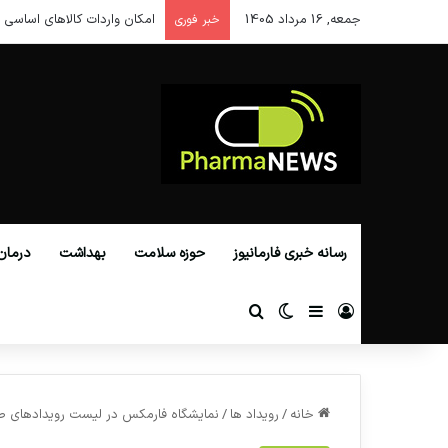
جمعه, 16 مرداد 1405
امکان واردات کالاهای اساسی ا
خبر فوری
رسانه خبری فارمانیوز
حوزه سلامت
بهداشت
درمان
ورود
سایدبار
تغییر پوسته
جستجو برای
خانه
/
رویداد ها
/
نمایشگاه فارمکس در لیست رویدادهای ص