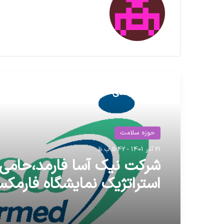
مطالعه بعدی
حوزه سلامت
21 آذر 1401 - 5:42 ب.ظ
شرکت نیک آسا فارمد،حام
استراتژیک نمایشگاه فارمکس 23