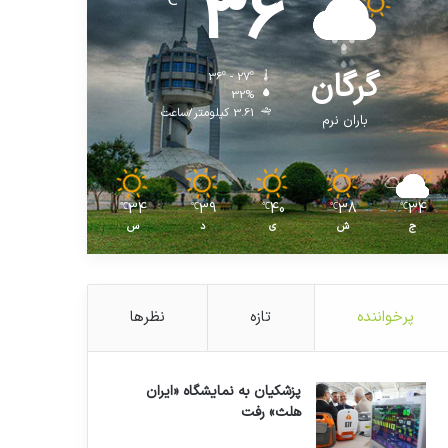
36
℃
گرگان
36º - 27º
32%
3.61 کیلومتر/ساعت
باران نرم
34
39
40
38
34
℃
℃
℃
℃
℃
ج
ش
ی
د
س
پرخواننده
تازه
نظرها
پزشکیان به نمایشگاه «ایران
هلث» رفت