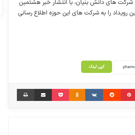
 شرکت های دانش بنیان، با انتشار خبر هشتمین
ن رویداد را به شرکت های این حوزه اطلاع رسانی
شرکت نیک آسا فارمد،حامی سطح استراتژیک
نمایشگاه فارمکس 2023
کپی لینک
کاهش محدودیت‌های کرونایی در چین
‫پین‌ترست
‫رددیت
‫VKontakte
‫Odnoklassniki
پاکت
اشتراک گذاری از طریق ایمیل
چاپ
۷۷ درصد زوجین تمایلی به فرزندآوری ندارند
سلامت غذا نباید قربانی منافع اقتصادی شود