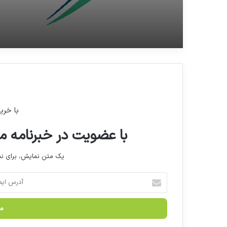
با خری
با عضویت در خبرنامه ما
یک متن نمایش، برای 
آ
د
ر
س
ا