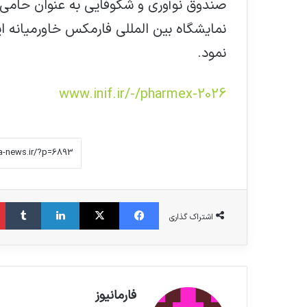
صندوق نوآوری و شکوفایی به عنوان حامی
نمایشگاه بین المللی فارمکس خاورمیانه ای
نمود.
www.inif.ir/-/pharmex-2026
فیس بوک
X
لینکدین
‫تامبلر
اشتراک گذاری
فارمانیوز