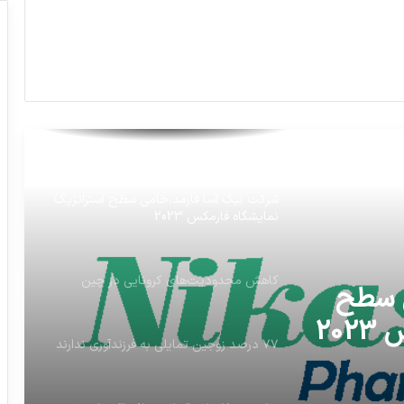
مرندی: پزشک خانواده نباید فقط محدود به
درمان باشد
دستور پزشکیان برای توقف فوری فروش
اینترنتی دارو + نامه
شرکت نیک آسا فارمد،حامی سطح استراتژیک
نمایشگاه فارمکس 2023
کاهش محدودیت‌های کرونایی در چین
ی سطح
20
۷۷ درصد زوجین تمایلی به فرزندآوری ندارند