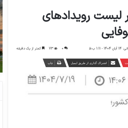
 لیست رویدادهای
فایی
0
73
کمتر از یک دقیقه
 1:11 ب.ظ
ست
اشتراک گذاری از طریق ایمیل
چاپ