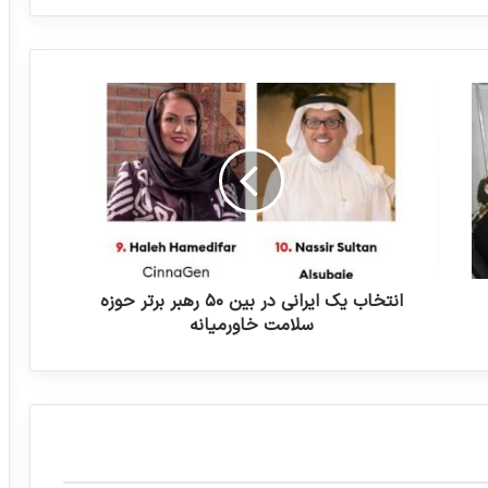
سلامت غذا نباید قربانی منافع اقتصادی شود
ا
ن
ت
خ
ا
ب
ی
ک
ا
ی
انتخاب یک ایرانی در بین ۵۰ رهبر برتر حوزه
ر
سلامت خاورمیانه
ا
ن
ی
د
ر
ب
ی