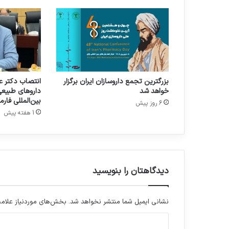
ی
ا
ی
ر
ا
ن
د
بزرگترین تجمع داروسازان ایران برگزار
انتصاب دکتر عل
ر
خواهد شد
داروهای طبیع
ر
بین‌المللی فار
6 روز پیش
و
1 هفته پیش
س
ی
ه
ب
ا
ش
دیدگاهتان را بنویسید
ر
ک
ت
نشانی ایمیل شما منتشر نخواهد شد.
بخش‌های موردنیاز علامت
ه
د
ا