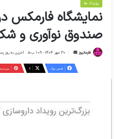
رویداد ها
نمایشگاه فارمکس در
صندوق نوآوری و شکو
ا
فارمانیوز
30 مهر 1404 - 1:09 ب.ظ
آخرین به روز رسانی: 14 آبان 1404 -
ر
س
فیس بوک
X
‫پین‌تر
ا
ل
ا
ی
م
ی
ل