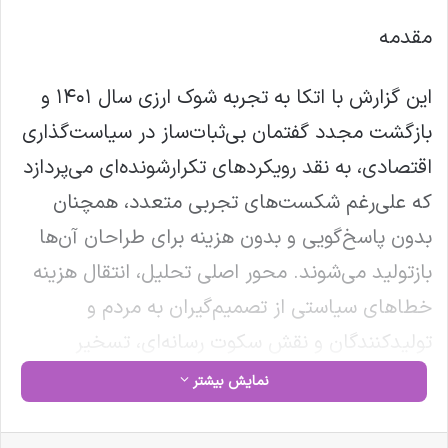
مقدمه
این گزارش با اتکا به تجربه شوک ارزی سال ۱۴۰۱ و
بازگشت مجدد گفتمان بی‌ثبات‌ساز در سیاست‌گذاری
اقتصادی، به نقد رویکردهای تکرارشونده‌ای می‌پردازد
که علی‌رغم شکست‌های تجربی متعدد، همچنان
بدون پاسخ‌گویی و بدون هزینه برای طراحان آن‌ها
بازتولید می‌شوند. محور اصلی تحلیل، انتقال هزینه
خطاهای سیاستی از تصمیم‌گیران به مردم و
تولیدکنندگان و نقش سکوت رسانه‌ای، تسخیر
سیاست و فقدان حافظه تاریخی در تداوم این چرخه
نمایش بیشتر
مخرب است.
فیس بوک
X
لینکدین
‫تامبلر
‫پین‌ترست
‫رددیت
‫VKontakte
‫Odnoklassniki
پاکت
واتس آپ
تلگرام
وایبر
اشتراک گذاری از طریق ایمیل
چاپ