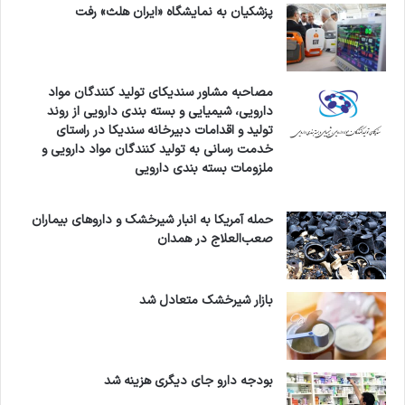
پزشکیان به نمایشگاه «ایران هلث» رفت
این وضعیت نشانه‌ای از تسخیر سیاست‌گذاری است؛
وضعیتی که در آن منافع گروه‌های خاص بر منافع
مصاحبه مشاور سندیکای تولید کنندگان مواد
عمومی غلبه یافته و هزینه‌های سنگین آن به جامعه
دارویی، شیمیایی و بسته بندی دارویی از روند
تولید و اقدامات دبیرخانه سندیکا در راستای
و آینده کشور تحمیل می‌شود.
خدمت رسانی به تولید کنندگان مواد دارویی و
ملزومات بسته بندی دارویی
۵. بحران حافظه تاریخی و بازتولید خطای مکرر
حمله آمریکا به انبار شیرخشک و داروهای بیماران
صعب‌العلاج در همدان
مسئله اصلی، نه کمبود تجربه، بلکه انکار
سیستماتیک تجربه‌های ثبت‌شده تاریخی است.
بازار شیرخشک متعادل شد
کشور بارها این سیاست‌ها را آزموده و بارها شکست
خورده؛ بااین‌حال، هر بار:
بودجه دارو جای دیگری هزینه شد
گویی جامعه «از نو متولد شده»