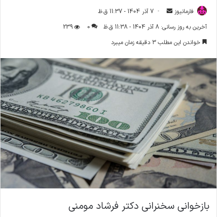
فارمانیوز
ا
7 آذر 1404 - 11:37 ق.ظ
ر
آخرین به روز رسانی: 8 آذر 1404 - 11:38 ق.ظ
0
239
س
خواندن این مطلب 3 دقیقه زمان میبرد
ا
ل
ا
ی
م
ی
ل
بازخوانی سخنرانی دکتر فرشاد مومنی