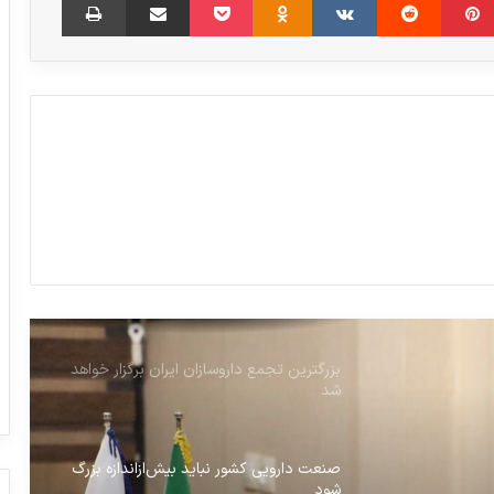
تأکید رئیس آزمایشگاه‌های مرجع سازمان غذا
و دارو بر لزوم چابک‌سازی فرآیندهای
پشتیبانی سامانه لیمز و صیانت از حقوق
فعالان اقتصادی
انتخاب یک ایرانی در بین ۵۰ رهبر برتر حوزه
سلامت خاورمیانه
در تصمیم گیری به مصارف ارزی دارویی
کشور بی توجه هستیم
بزرگترین تجمع داروسازان ایران برگزار خواهد
شد
صنعت دارویی کشور نباید بیش‌ازاندازه بزرگ
شود