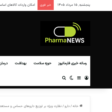
پنجشنبه, 15 مرداد 1405
امکان واردات کالاهای اساس
خبر فوری
رسانه خبری فارمانیوز
حوزه سلامت
بهداشت
درمان
ورود
سایدبار
تغییر پوسته
جستجو برای
خانه
/
دارو
/
نظارت ویژه بر توزیع داروهای حساس و مستع