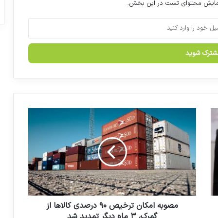
نمایش محتوای تست در این بخش.
صنعت دارویی کشور نباید بیش‌ازاندازه بزرگ
شود
حمایت از تولید با حضور میدانی معنا پیدا
می‌کند
م
تأکید رئیس آزمایشگاه‌های مرجع سازمان غذا
ص
و دارو بر لزوم چابک‌سازی فرآیندهای
و
پشتیبانی سامانه لیمز و صیانت از حقوق
ب
فعالان اقتصادی
ه
ا
انتخاب یک ایرانی در بین ۵۰ رهبر برتر حوزه
م
سلامت خاورمیانه
ک
ا
ن
مصوبه امکان ترخیص ۹۰ درصدی کالاها از
ت
گمرک، ۳ ماه دیگر تمدید شد