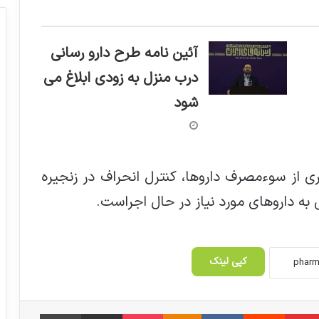
آئین نامه طرح دارو رسانی
درب منزل به زودی ابلاغ می
شود
ی از سوءمصرف داروها، کنترل انحراف در زنجیره
 به داروهای مورد نیاز در حال اجراست.
صنعت دارویی کشور نباید بیش‌ازاندازه بزرگ
شود
کپی لینک
حمایت از تولید با حضور میدانی معنا پیدا
‫پین‌ترست
‫رددیت
‫VKontakte
می‌کند
‫Odnoklassniki
پاکت
اشتراک گذاری از طریق ایمیل
چاپ