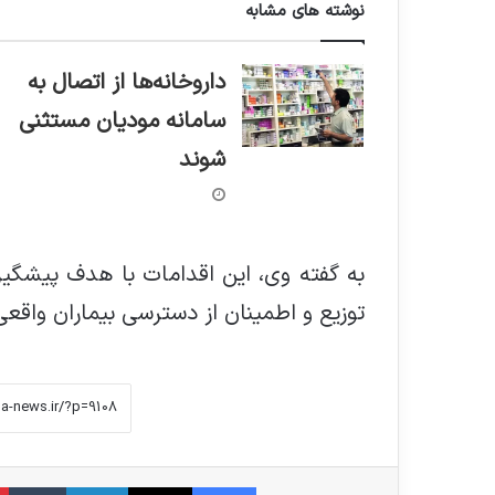
نوشته های مشابه
داروخانه‌ها از اتصال به
سامانه مودیان مستثنی
شوند
به گفته وی، این اقدامات با هدف پیشگیر
توزیع و اطمینان از دسترسی بیماران واقعی
فیس بوک
X
لینکدین
‫تامبلر