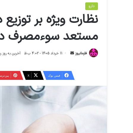
دارو
نظارت ویژه بر توزیع
مستعد سوءمصرف در
ا
فارمانیوز
11 خرداد 1405 - 4:02 ب.ظ
آخرین به روز رسانی: 17 خرداد 05
ر
س
ا
فیس بوک
X
‫پین‌تر
ل
ا
ی
م
ی
ل