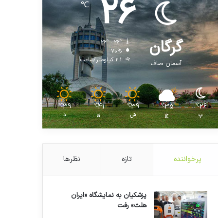
26
℃
گرگان
26º - 26º
70%
2.1 کیلومتر/ساعت
آسمان صاف
39
41
39
35
26
℃
℃
℃
℃
℃
پ
ج
ش
ی
د
پرخواننده
تازه
نظرها
پزشکیان به نمایشگاه «ایران
هلث» رفت