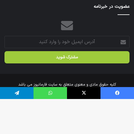
عضویت در خبرنامه
آدرس
ایمیل
خود
را
وارد
کنید
کلیه حقوق مادی و معنوی متعلق به سایت فارمانیوز می باشد
خانه
درباره‌ی ما
ارتباط با ما
فیس بوک
X
واتس آپ
تلگرام
اینستاگرام
تلگرام
دک