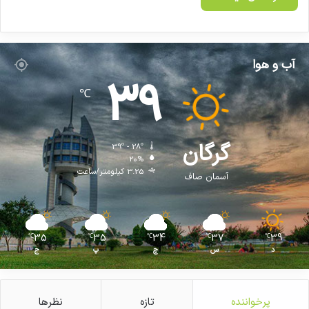
آب و هوا
39
℃
گرگان
39º - 28º
20%
3.25 کیلومتر/ساعت
آسمان صاف
35
35
34
37
39
℃
℃
℃
℃
℃
د
س
چ
پ
ج
پرخواننده
تازه
نظرها