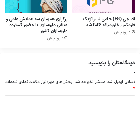
ا
م
ت
اف جی (FG) حامی استراتژیک
برگزاری همزمان سه همایش علمی و
گ
فارمکس خاورمیانه ۲۰۲۶ شد
صنفی داروسازی با حضور گسترده
م
داروسازان کشور
4 روز پیش
م
6 روز پیش
ی‌
ش
و
دیدگاهتان را بنویسید
د
نشانی ایمیل شما منتشر نخواهد شد.
بخش‌های موردنیاز علامت‌گذاری شده‌اند
*
د
ی
د
گ
کپی لینک
ا