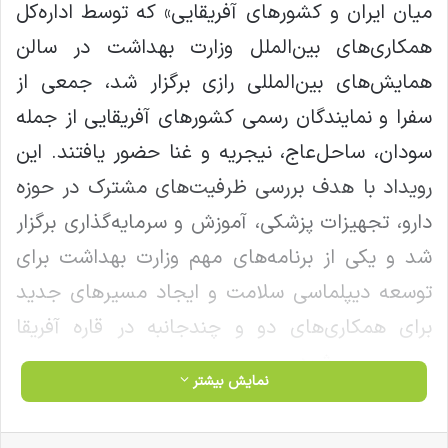
میان ایران و کشورهای آفریقایی» که توسط اداره‌کل
همکاری‌های بین‌الملل وزارت بهداشت در سالن
همایش‌های بین‌المللی رازی برگزار شد، جمعی از
سفرا و نمایندگان رسمی کشورهای آفریقایی از جمله
سودان، ساحل‌عاج، نیجریه و غنا حضور یافتند. این
رویداد با هدف بررسی ظرفیت‌های مشترک در حوزه
دارو، تجهیزات پزشکی، آموزش و سرمایه‌گذاری برگزار
شد و یکی از برنامه‌های مهم وزارت بهداشت برای
توسعه دیپلماسی سلامت و ایجاد مسیرهای جدید
برای همکاری‌های دو و چندجانبه در قاره آفریقا
محسوب می‌شود.
نمایش بیشتر
در حاشیه این نشست، خانم مهندس ترکمن، مدیر
فیس بوک
X
لینکدین
‫تامبلر
‫پین‌ترست
‫رددیت
‫VKontakte
‫Odnoklassniki
پاکت
واتس آپ
تلگرام
وایبر
اشتراک گذاری از طریق ایمیل
چاپ