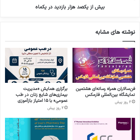
ر
ه
بیش از یکصد هزار بازدید در یکماه
و
ز
د
ا
ر
ر
نوشته های مشابه
چ
ب
ا
ا
ل
ز
ه‌
د
چ
ی
و
د
ل
د
ه‌
ر
ه
ی
فن‌سالاران همراه رسانه‌ای هشتمین
برگزاری همایش «مدیریت
ا
ک
نمایشگاه بین‌المللی فارمکس
بیماری‌های شایع زنان در طب
ی
م
عمومی» با ۱۵ امتیاز بازآموزی
2 روز پیش
ن
ا
2 روز پیش
ظ
ه
ا
م
س
ل