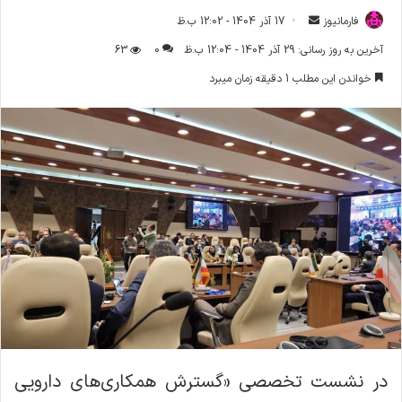
فارمانیوز
ا
17 آذر 1404 - 12:02 ب.ظ
ر
آخرین به روز رسانی: 29 آذر 1404 - 12:04 ب.ظ
0
63
س
خواندن این مطلب 1 دقیقه زمان میبرد
ا
ل
ا
ی
م
ی
ل
در نشست تخصصی «گسترش همکاری‌های دارویی