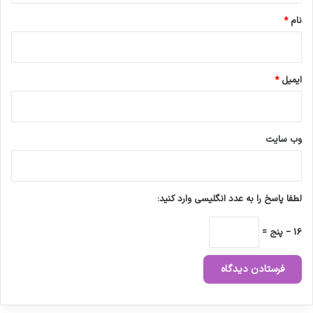
نام
*
ایمیل
*
وب‌ سایت
لطفا پاسخ را به عدد انگلیسی وارد کنید:
16 − پنج =