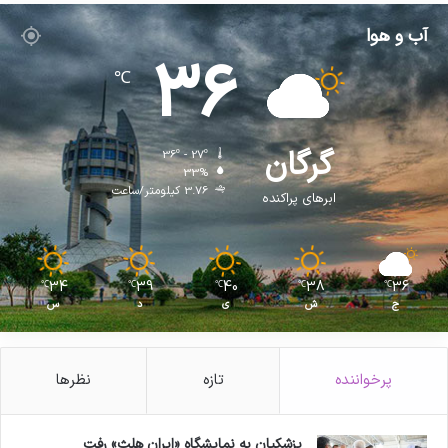
آب و هوا
36
℃
گرگان
36º - 27º
33%
3.76 کیلومتر/ساعت
ابرهای پراکنده
34
39
40
38
36
℃
℃
℃
℃
℃
ج
ش
ی
د
س
پرخواننده
تازه
نظرها
پزشکیان به نمایشگاه «ایران هلث» رفت