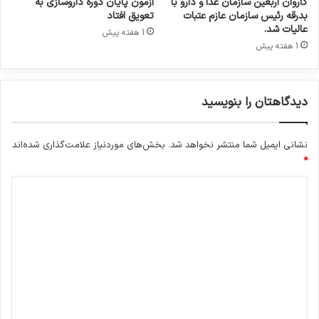
کاروان اربعین سازمان غذا و دارو با
آزمون پایان دوره داروسازی به
ا
بدرقه رئیس سازمان عازم عتبات
تعویق افتاد
ر
عالیات شد.
1 هفته پیش
ی
1 هفته پیش
د
ی
د
دیدگاهتان را بنویسید
ه
ن
ش
نشانی ایمیل شما منتشر نخواهد شد.
بخش‌های موردنیاز علامت‌گذاری شده‌اند
د
ه
*
ب
د
و
د
ی
!
د
گ
ا
ه
*