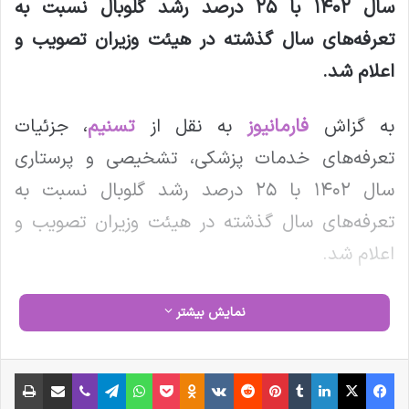
سال ۱۴۰۲ با ۲۵ درصد رشد گلوبال نسبت به
تعرفه‌های سال گذشته در هیئت وزیران تصویب و
اعلام شد
.
به گزاش
فارمانیوز
به نقل از
تسنیم
، جزئیات
تعرفه‌های خدمات پزشکی، تشخیصی و پرستاری
سال ۱۴۰۲ با ۲۵ درصد رشد گلوبال نسبت به
تعرفه‌های سال گذشته در هیئت وزیران تصویب و
اعلام شد.
جزئیات مصوبه هیئت وزیران درباره تعرفه‌های
نمایش بیشتر
خدمات پزشکی، تشخیصی و پرستاری در جداول
مصوب هیئت وزیران اعلام می‌شود.
فیس بوک
X
لینکدین
‫تامبلر
‫پین‌ترست
‫رددیت
‫VKontakte
‫Odnoklassniki
پاکت
واتس آپ
تلگرام
وایبر
اشتراک گذاری از طریق ایمیل
چاپ