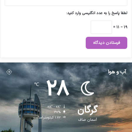
د
لطفا پاسخ را به عدد انگلیسی وارد کنید:
19 − 11 =
آب و هوا
28
℃
گرگان
28º - 28º
67%
1.72 کیلومتر/ساعت
آسمان صاف