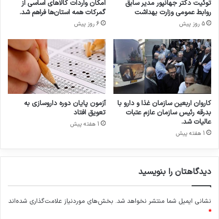
توئیت دکتر جهانپور مدیر سابق
امکان واردات کالاهای اساسی از
ا
ه
روابط عمومی وزارت بهداشت
گمرکات همه استان‌ها فراهم شد.
ن
ن
5 روز پیش
6 روز پیش
م
ش
و
د
ا
/
د
ا
د
ت
ا
ه
ر
ا
و
م
کاروان اربعین سازمان غذا و دارو با
آزمون پایان دوره داروسازی به
ی
ا
بدرقه رئیس سازمان عازم عتبات
تعویق افتاد
ی
ت
عالیات شد.
1 هفته پیش
،
ع
1 هفته پیش
ش
ل
ی
ی
م
ه
ی
دیدگاهتان را بنویسید
د
ا
ا
ی
ر
ی
نشانی ایمیل شما منتشر نخواهد شد.
بخش‌های موردنیاز علامت‌گذاری شده‌اند
و
و
خ
*