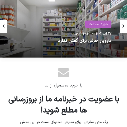
خدمت رسانی به تولید کنندگان مواد
دارویی و ملزومات بسته بندی دارویی
تجهیزات پزشکی
26 اردیبهشت 1405 - 1:44 ب.ظ
حوزه سلامت
وعده دولت برای تأمین دارو و تجهیزات پزشکی با ارز
۲۸۵۰۰ تومان
22 آذر 1401 - 10:42 ق.ظ
https://pharma-news.ir/wp-
content/uploads/2020/04/4182-1.pdf-1.pdf
دارویار حرفی برای گفتن ندارد
با خرید محصول از ما
کپی لینک
با عضویت در خبرنامه ما از بروزرسانی
ها مطلع شوید!
یک متن نمایش، برای نمایش محتوای تست در این بخش.