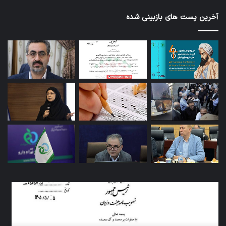
آخرین پست های بازبینی شده
کاروان
آزم
اربعین
پای
سازمان
دور
غذا
دار