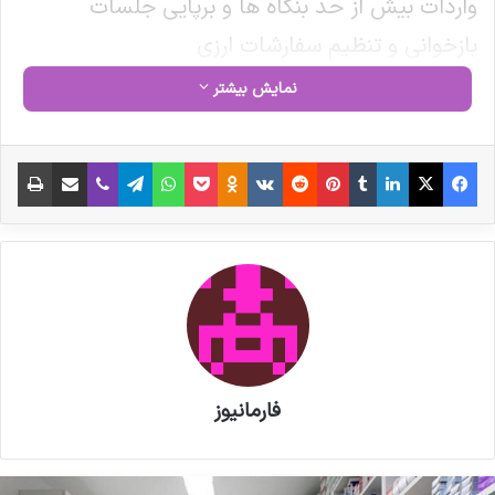
واردات بیش از حد بنگاه ها و برپایی جلسات
بازخوانی و تنظیم سفارشات ارزی
نمایش بیشتر
جهت دانلود نامه مذکور کلیک کنید
فیس بوک
X
لینکدین
‫تامبلر
‫پین‌ترست
‫رددیت
‫VKontakte
‫Odnoklassniki
پاکت
واتس آپ
تلگرام
وایبر
اشتراک گذاری از طریق ایمیل
چاپ
نوشته های مشابه
پزشکیان به نمایشگاه «ایران هلث»
رفت
مصاحبه مشاور سندیکای تولید
کنندگان مواد دارویی، شیمیایی و
فارمانیوز
بسته بندی دارویی از روند تولید و
اقدامات دبیرخانه سندیکا در راستای