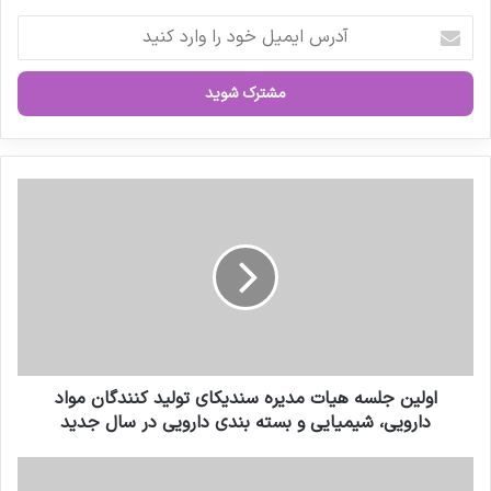
آ
د
ر
س
ا
ی
م
ی
ا
ل
و
خ
ل
و
ی
د
ن
ر
ج
ا
ل
و
س
ا
ه
ر
ه
اولین جلسه هیات مدیره سندیکای تولید کنندگان مواد
د
ی
دارویی، شیمیایی و بسته بندی دارویی در سال جدید
ک
ا
ن
ت
خ
ی
م
د