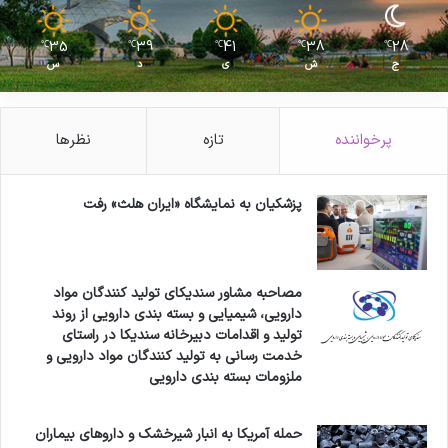
35
39
41
38
28
℃
℃
℃
℃
℃
ج
ش
ی
د
س
پرخواننده
تازه
نظرها
پزشکیان به نمایشگاه «ایران هلث» رفت
مصاحبه مشاور سندیکای تولید کنندگان مواد
دارویی، شیمیایی و بسته بندی دارویی از روند
تولید و اقدامات دبیرخانه سندیکا در راستای
خدمت رسانی به تولید کنندگان مواد دارویی و
ملزومات بسته بندی دارویی
حمله آمریکا به انبار شیرخشک و داروهای بیماران