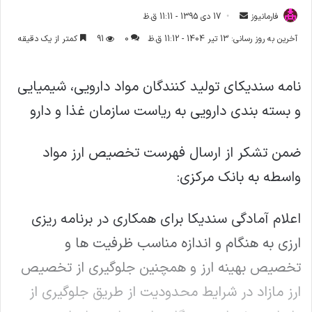
فارمانیوز
ا
17 دی 1395 - 11:11 ق.ظ
ر
آخرین به روز رسانی: 13 تیر 1404 - 11:12 ق.ظ
0
91
کمتر از یک دقیقه
س
ا
نامه سندیکای تولید کنندگان مواد دارویی، شیمیایی
ل
ا
و بسته بندی دارویی به ریاست سازمان غذا و دارو
ی
م
ضمن تشکر از ارسال فهرست تخصیص ارز مواد
ی
ل
واسطه به بانک مرکزی:
اعلام آمادگی سندیکا برای همکاری در برنامه ریزی
ارزی به هنگام و اندازه مناسب ظرفیت ها و
تخصیص بهینه ارز و همچنین جلوگیری از تخصیص
ارز مازاد در شرایط محدودیت از طریق جلوگیری از