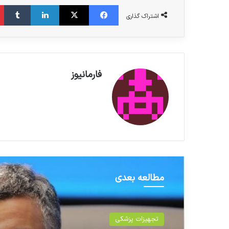
فیس بوک
X
لینکدین
‫تامبلر
اشتراک گذاری
فارمانیوز
مطالعه بعدی
تجهیزات پزشکی