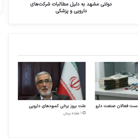
م
دولتی مشهد به دلیل مطالبات شرکت‌های
ا
دارویی و پزشکی
ت
د
ر
م
ا
ن
ی
ب
ی
م
ا
ر
س
ت
دست فعالان صنعت دارو
علت بروز برخی کمبودهای دارویی
ا
ن‌
1 هفته پیش
ه
ا
ی