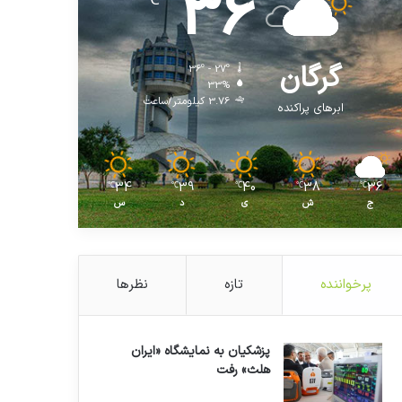
36
℃
گرگان
36º - 27º
33%
3.76 کیلومتر/ساعت
ابرهای پراکنده
34
39
40
38
36
℃
℃
℃
℃
℃
ج
ش
ی
د
س
پرخواننده
تازه
نظرها
پزشکیان به نمایشگاه «ایران
هلث» رفت