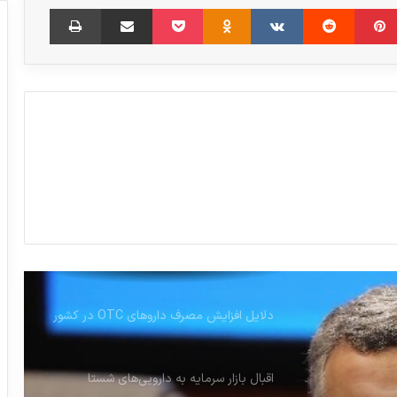
‫پین‌ترست
‫رددیت
‫VKontakte
‫Odnoklassniki
پاکت
اشتراک گذاری از طریق ایمیل
چاپ
کاشت رایگان دو هزار حلزون شنوایی در کشور
زنگ خطر افزایش واردات داروهای فوریتی
تمامی مجوزهای حوزه سلامت به صورت
الکترونیکی صادر می‌شود
نکاتی در مورد طرح اختصاص یارانه دارو به
داروخانه‌ها
دلایل افزایش مصرف داروهای OTC در کشور
اقبال بازار سرمایه به دارویی‌های شستا