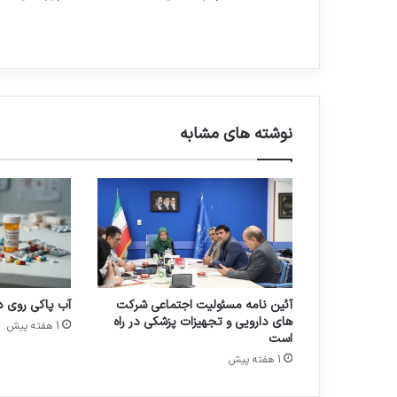
ا
ن
ل
ی
ح
د
ی
ن
س
ب
نوشته های مشابه
ت
ب
ه
ج
ا
ی
گ
ا
ه
آئین نامه مسئولیت اجتماعی شرکت
آب پاکی روی 
پ
های دارویی و تجهیزات پزشکی در راه
ژ
1 هفته پیش
است
و
1 هفته پیش
ه
ش