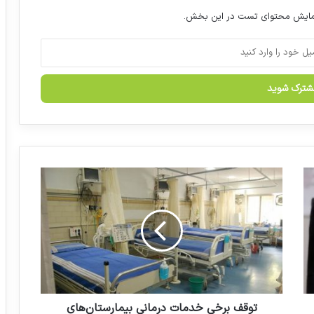
نمایش محتوای تست در این بخش.
کاشت رایگان دو هزار حلزون شنوایی در کشور
زنگ خطر افزایش واردات داروهای فوریتی
تمامی مجوزهای حوزه سلامت به صورت
الکترونیکی صادر می‌شود
ت
و
ق
نکاتی در مورد طرح اختصاص یارانه دارو به
ف
داروخانه‌ها
ب
ر
خ
ی
خ
د
توقف برخی خدمات درمانی بیمارستان‌های