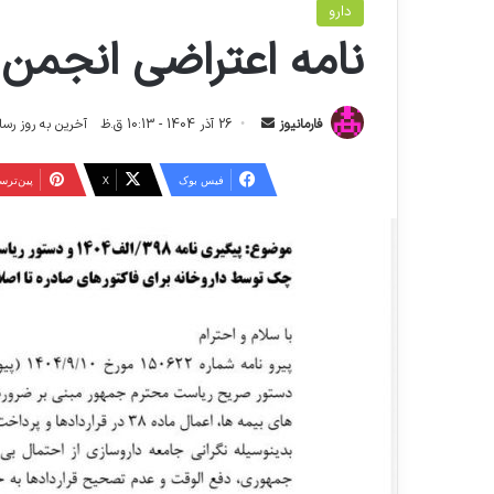
دارو
نامه اعتراضی انجمن 
ا
فارمانیوز
26 آذر 1404 - 10:13 ق.ظ
آخرین به روز رسانی: 29 آذر 1404 - 2
ر
س
فیس بوک
X
‫پین‌تر
ا
ل
ا
ی
م
ی
ل