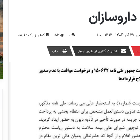
داروسازان
0
183
کمتر از یک دقیقه
12:1 ب.ظ
ست
اشتراک گذاری از طریق ایمیل
چاپ